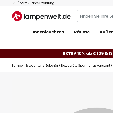
Zum
Über 25 Jahre Erfahrung
Inhalt
Finden
springen
Sie
Ihre
Innenleuchten
Räume
Außen
Leuchte...
EXTRA 10% ab € 109 & 13
Lampen & Leuchten
Zubehör
Netzgeräte Spannungskonstant
Zum
Ende
der
Bildgalerie
springen