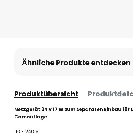
Zum
Anfang
der
Bildgalerie
Ähnliche Produkte entdecken
springen
Produktübersicht
Produktdeta
Netzgerät 24 V 17 W zum separaten Einbau für
Camouflage
110 - 240 V