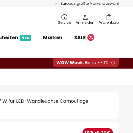
Europas größte Markenauswahl
Service
Anmelden
Warenkorb
uheiten
Marken
SALE
Neu
WOW Week:
Bis zu -70%
 17 W für LED-Wandleuchte Camouflage
€
UVP -5,72 €