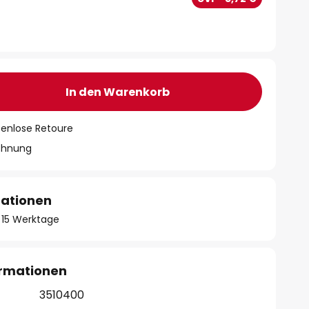
In den Warenkorb
tenlose Retoure
chnung
mationen
 - 15 Werktage
ormationen
3510400