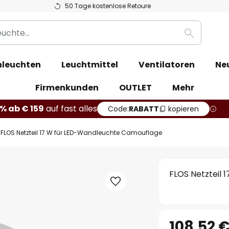
50 Tage kostenlose Retoure
Suche
leuchten
Leuchtmittel
Ventilatoren
Ne
Firmenkunden
OUTLET
Mehr
% ab € 159
auf fast alles
Code:
RABATT
kopieren
FLOS Netzteil 17 W für LED-Wandleuchte Camouflage
FLOS Netzteil
108,52 