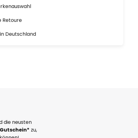
arkenauswahl
e Retoure
1 in Deutschland
d die neusten
Gutschein*
zu,
 können!