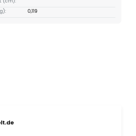
t (cm):
g):
0,119
lt.de