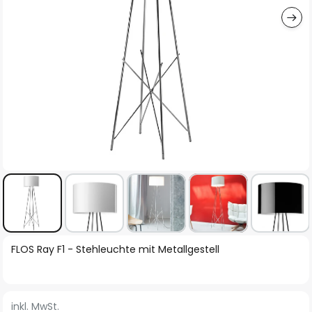
Zum
FLOS Ray F1 - Stehleuchte mit Metallgestell
Anfang
der
Bildgalerie
inkl. MwSt.