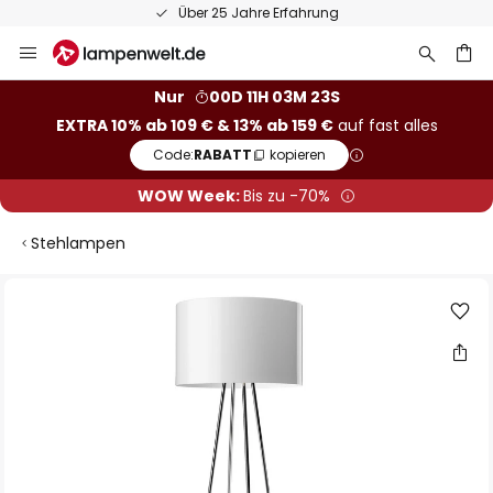
Über 25 Jahre Erfahrung
Zum
Inhalt
springen
he
Nur
00D 11H 03M 22S
EXTRA 10% ab 109 € & 13% ab 159 €
auf fast alles
Code:
RABATT
kopieren
WOW Week:
Bis zu -70%
Stehlampen
Zum
Ende
der
Bildgalerie
springen