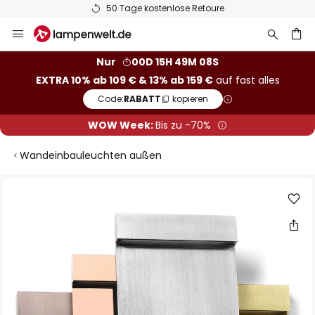
50 Tage kostenlose Retoure
Zum
Inhalt
springen
he
Nur
00D 15H 49M 07S
EXTRA 10% ab 109 € & 13% ab 159 €
auf fast alles
Code:
RABATT
kopieren
WOW Week:
Bis zu -70%
Wandeinbauleuchten außen
Zum
Ende
der
Bildgalerie
springen