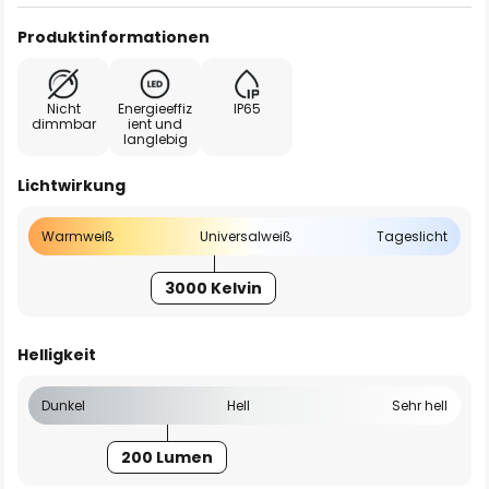
Produktinformationen
Nicht
Energieeffiz
IP65
dimmbar
ient und
langlebig
Lichtwirkung
Warmweiß
Universalweiß
Tageslicht
3000 Kelvin
Helligkeit
Dunkel
Hell
Sehr hell
200 Lumen