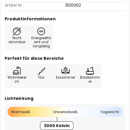
Artikel Nr.:
3510062
Produktinformationen
Nicht
Energieeffiz
dimmbar
ient und
langlebig
Perfekt für diese Bereiche
Wohnberei
Flur
Esszimmer
Badezimm
ch
er
Lichtwirkung
Warmweiß
Universalweiß
Tageslicht
3000 Kelvin