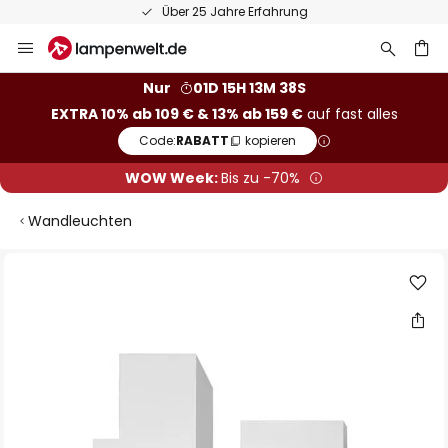
Über 25 Jahre Erfahrung
Zum
Inhalt
springen
he
Nur
01D 15H 13M 38S
EXTRA 10% ab 109 € & 13% ab 159 €
auf fast alles
Code:
RABATT
kopieren
WOW Week:
Bis zu -70%
Wandleuchten
Zum
Ende
der
Bildgalerie
springen