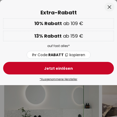
50 Tage kostenlose Retoure
Zum
Sch
Extra-Rabatt
Inhalt
springen
he
10% Rabatt
ab 109 €
EXTRA 10% ab 109 € & 13% ab 159 €
auf fast alles
Code:
RABATT
kopieren
13% Rabatt
ab 159 €
WOW Week:
Bis zu -70%
auf fast alles*
Weiße Wandleuchten
Ihr Code:
RABATT
kopieren
Modern
LED
Design
Gips
Mit Schalter
B
Jetzt einlösen
*Ausgenommene Hersteller