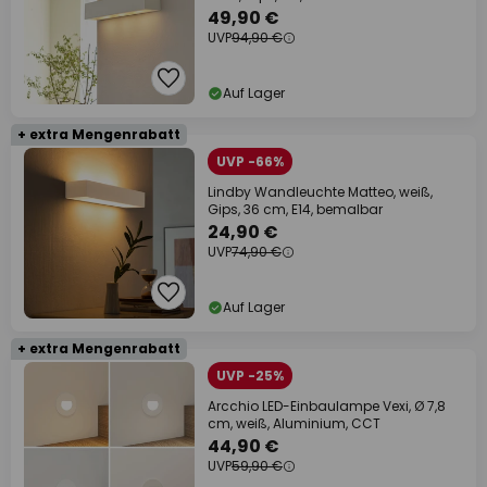
49,90 €
UVP
94,90 €
Auf Lager
+ extra Mengenrabatt
UVP -66%
Lindby Wandleuchte Matteo, weiß,
Gips, 36 cm, E14, bemalbar
24,90 €
UVP
74,90 €
Auf Lager
+ extra Mengenrabatt
UVP -25%
Arcchio LED-Einbaulampe Vexi, Ø 7,8
cm, weiß, Aluminium, CCT
44,90 €
UVP
59,90 €