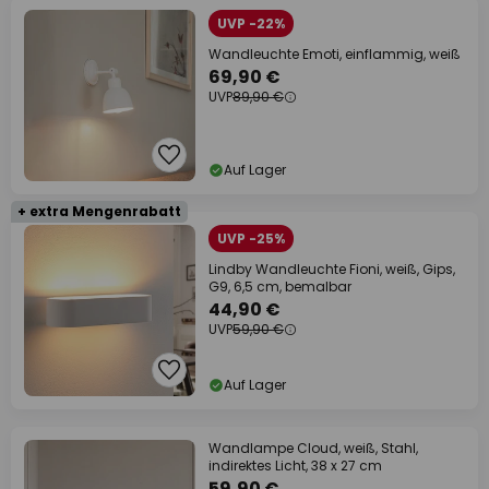
UVP -22%
Wandleuchte Emoti, einflammig, weiß
69,90 €
UVP
89,90 €
Auf Lager
+ extra Mengenrabatt
UVP -25%
Lindby Wandleuchte Fioni, weiß, Gips,
G9, 6,5 cm, bemalbar
44,90 €
UVP
59,90 €
Auf Lager
Wandlampe Cloud, weiß, Stahl,
indirektes Licht, 38 x 27 cm
59,90 €