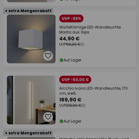
+ extra Mengenrabatt
UVP -55%
Würfelförmige LED-Wandleuchte
Marita aus Gips
44,90 €
UVP
99,90 €
Auf Lager
UVP -50,00 €
Arcchio Ivano LED-Wandleuchte, 170
cm, weiß
169,90 €
UVP
219,90 €
Auf Lager
+ extra Mengenrabatt