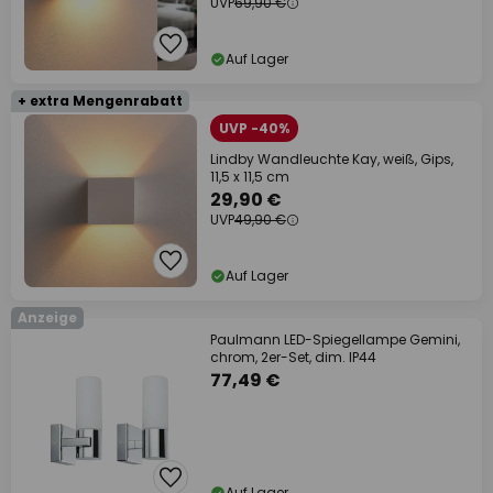
UVP
69,90 €
Auf Lager
+ extra Mengenrabatt
UVP -40%
Lindby Wandleuchte Kay, weiß, Gips,
11,5 x 11,5 cm
29,90 €
UVP
49,90 €
Auf Lager
Anzeige
Paulmann LED-Spiegellampe Gemini,
chrom, 2er-Set, dim. IP44
77,49 €
Auf Lager