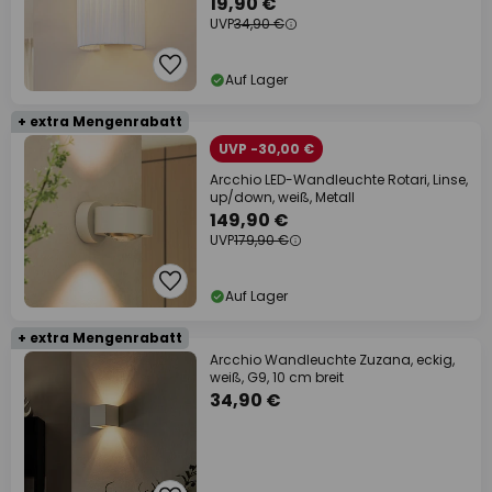
19,90 €
UVP
34,90 €
Auf Lager
+ extra Mengenrabatt
UVP -30,00 €
Arcchio LED-Wandleuchte Rotari, Linse,
up/down, weiß, Metall
149,90 €
UVP
179,90 €
Auf Lager
+ extra Mengenrabatt
Arcchio Wandleuchte Zuzana, eckig,
weiß, G9, 10 cm breit
34,90 €