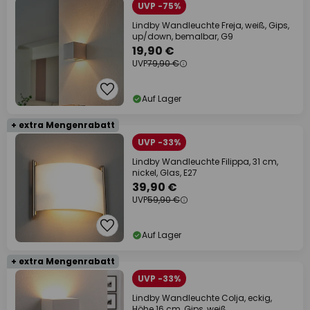
UVP -75%
Lindby Wandleuchte Freja, weiß, Gips,
up/down, bemalbar, G9
19,90 €
UVP
79,90 €
Auf Lager
+ extra Mengenrabatt
UVP -33%
Lindby Wandleuchte Filippa, 31 cm,
nickel, Glas, E27
39,90 €
UVP
59,90 €
Auf Lager
+ extra Mengenrabatt
UVP -33%
Lindby Wandleuchte Colja, eckig,
Höhe 16 cm, Gips, weiß