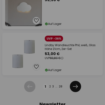
Auf Lager
UVP -36%
Lindby Wandleuchte Phil, weiß, Glas
Höhe 21cm, 2er-Set
53,00 €
UVP
83,80 €
Auf Lager
Seite
1
2
3
...
28
Zurück
Weiter
Newsletter