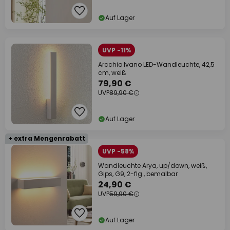
Auf Lager
UVP -11%
Arcchio Ivano LED-Wandleuchte, 42,5
cm, weiß
79,90 €
UVP
89,90 €
Auf Lager
+ extra Mengenrabatt
UVP -58%
Wandleuchte Arya, up/down, weiß,
Gips, G9, 2-flg., bemalbar
24,90 €
UVP
59,90 €
Auf Lager