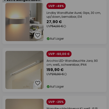
UVP -49%
Lindby Wandfluter Aurel, Gips, 30 cm,
up/down, bemalbar, E14
27,90 €
UVP
54,90 €
Auf Lager
UVP -60,00 €
Arcchio LED-Wandleuchte Jora, 90
cm, weiß, schwenkbar, IP44
159,90 €
UVP
219,90 €
Auf Lager
UVP -25%
Wandleuchte Minerva K1, weiß, Ø 15