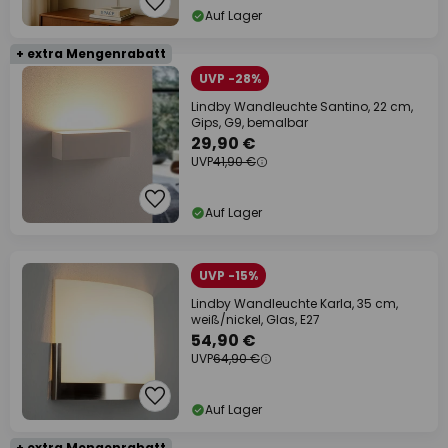
Auf Lager
+ extra Mengenrabatt
UVP -28%
Lindby Wandleuchte Santino, 22 cm,
Gips, G9, bemalbar
29,90 €
UVP
41,90 €
Auf Lager
UVP -15%
Lindby Wandleuchte Karla, 35 cm,
weiß/nickel, Glas, E27
54,90 €
UVP
64,90 €
Auf Lager
+ extra Mengenrabatt