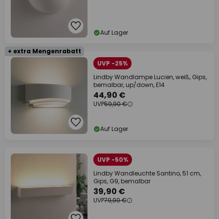
Auf Lager
+ extra Mengenrabatt
UVP -25%
Lindby Wandlampe Lucien, weiß, Gips,
bemalbar, up/down, E14
44,90 €
UVP
59,90 €
Auf Lager
UVP -50%
Lindby Wandleuchte Santino, 51 cm,
Gips, G9, bemalbar
39,90 €
UVP
79,90 €