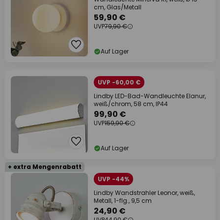
cm, Glas/Metall
59,90 €
UVP
79,90 €
Auf Lager
UVP -60,00 €
Lindby LED-Bad-Wandleuchte Elanur,
weiß/chrom, 58 cm, IP44
99,90 €
UVP
159,90 €
Auf Lager
+ extra Mengenrabatt
UVP -44%
Lindby Wandstrahler Leonor, weiß,
Metall, 1-flg., 9,5 cm
24,90 €
UVP
44,90 €