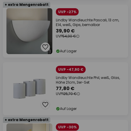
+ extra Mengenrabatt
UVP -27%
Lindby Wandleuchte Pascali, 13 cm,
E14, weiß, Gips, bemalbar
39,90 €
UVP
54,90 €
Auf Lager
UVP -47,90 €
Lindby Wandleuchte Phil, weiß, Glas,
Höhe 21cm, 3er-Set
77,80 €
UVP
125,70 €
Auf Lager
+ extra Mengenrabatt
UVP -30%