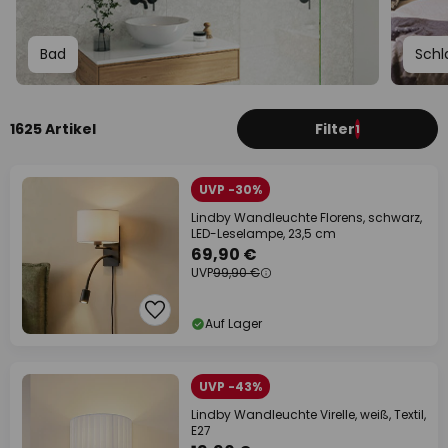
Bad
Schl
1625 Artikel
Filter
1
UVP -30%
Lindby Wandleuchte Florens, schwarz,
LED-Leselampe, 23,5 cm
69,90 €
UVP
99,90 €
Auf Lager
UVP -43%
Lindby Wandleuchte Virelle, weiß, Textil,
E27