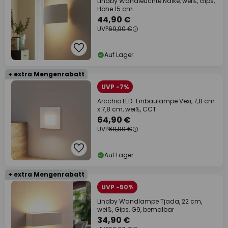
Lindby Wandleuchte Naike, weiß, Gips,
Höhe 15 cm
44,90 €
UVP
69,90 €
Auf Lager
+ extra Mengenrabatt
UVP -7%
Arcchio LED-Einbaulampe Vexi, 7,8 cm
x 7,8 cm, weiß, CCT
64,90 €
UVP
69,90 €
Auf Lager
+ extra Mengenrabatt
UVP -50%
Lindby Wandlampe Tjada, 22 cm,
weiß, Gips, G9, bemalbar
34,90 €