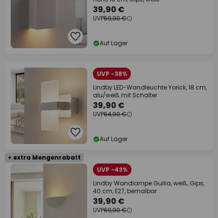
39,90 €
UVP
59,90 €
Auf Lager
UVP -38%
Lindby LED-Wandleuchte Yorick, 18 cm,
alu/weiß mit Schalter
39,90 €
UVP
64,90 €
Auf Lager
+ extra Mengenrabatt
UVP -43%
Lindby Wandlampe Guilia, weiß, Gips,
40 cm, E27, bemalbar
39,90 €
UVP
69,90 €