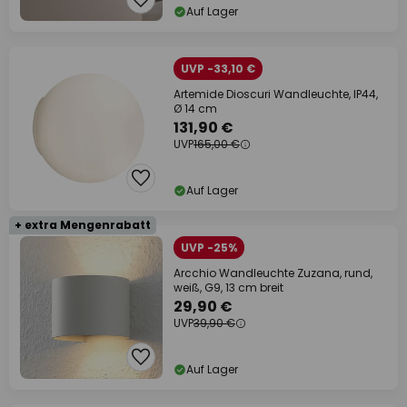
Auf Lager
UVP -33,10 €
Artemide Dioscuri Wandleuchte, IP44,
Ø 14 cm
131,90 €
UVP
165,00 €
Auf Lager
+ extra Mengenrabatt
UVP -25%
Arcchio Wandleuchte Zuzana, rund,
weiß, G9, 13 cm breit
29,90 €
UVP
39,90 €
Auf Lager