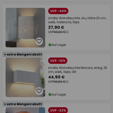
UVP -44%
Lindby Wandleuchte Jiru, Höhe 23 cm,
weiß, halbrund, Gips
27,90 €
UVP
49,90 €
Auf Lager
+ extra Mengenrabatt
UVP -10%
Lindby Wandleuchte Mavora, eckig, 25
cm, weiß, Gips, G9
44,90 €
UVP
49,90 €
Auf Lager
+ extra Mengenrabatt
UVP -22%