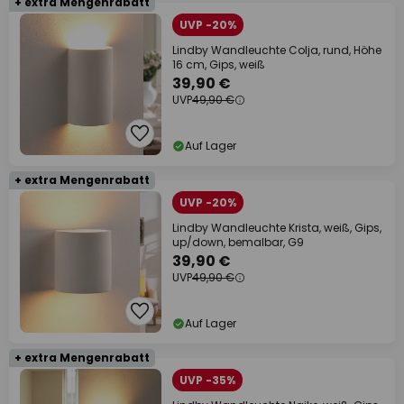
+ extra Mengenrabatt
UVP -20%
Lindby Wandleuchte Colja, rund, Höhe
16 cm, Gips, weiß
39,90 €
UVP
49,90 €
Auf Lager
+ extra Mengenrabatt
UVP -20%
Lindby Wandleuchte Krista, weiß, Gips,
up/down, bemalbar, G9
39,90 €
UVP
49,90 €
Auf Lager
+ extra Mengenrabatt
UVP -35%