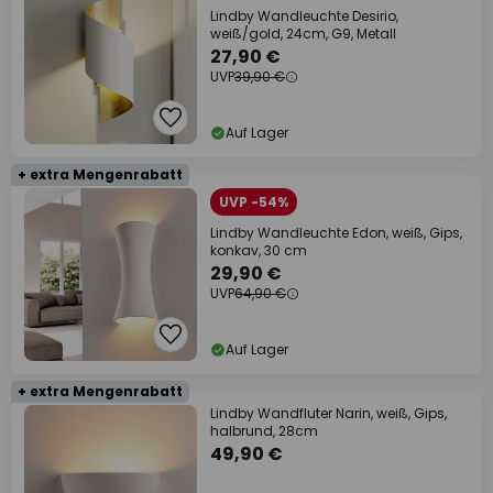
Lindby Wandleuchte Desirio,
weiß/gold, 24cm, G9, Metall
27,90 €
UVP
39,90 €
Auf Lager
+ extra Mengenrabatt
UVP -54%
Lindby Wandleuchte Edon, weiß, Gips,
konkav, 30 cm
29,90 €
UVP
64,90 €
Auf Lager
+ extra Mengenrabatt
Lindby Wandfluter Narin, weiß, Gips,
halbrund, 28cm
49,90 €