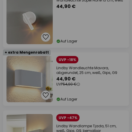
Wandleuchte Sopel Höhe 15 cm, weiß
44,90 €
Auf Lager
+ extra Mengenrabatt
UVP -18%
Lindby Wandleuchte Mavora,
abgerundet, 25 cm, weiß, Gips, G9
44,90 €
UVP
54,90 €
Auf Lager
UVP -47%
Lindby Wandlampe Tjada, 51 cm,
weiß, Gips, G9, bemalbar