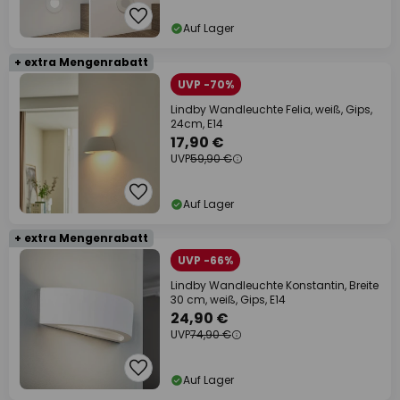
Auf Lager
+ extra Mengenrabatt
UVP -70%
Lindby Wandleuchte Felia, weiß, Gips,
24cm, E14
17,90 €
UVP
59,90 €
Auf Lager
+ extra Mengenrabatt
UVP -66%
Lindby Wandleuchte Konstantin, Breite
30 cm, weiß, Gips, E14
24,90 €
UVP
74,90 €
Auf Lager