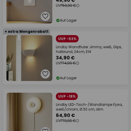
49,90 €
UVP
59,90 €
Auf Lager
+ extra Mengenrabatt
UVP -53%
Lindby Wandfluter Jimmy, weiß, Gips,
halbrund, 24cm, E14
34,90 €
UVP
74,90 €
Auf Lager
UVP -18%
Lindby LED-Tisch-/Wandlampe Fjora,
weiß/chrom, Ø 30 cm, dim.
64,90 €
UVP
79,90 €