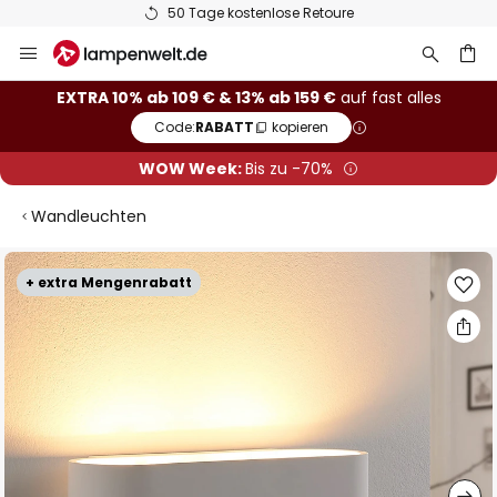
50 Tage kostenlose Retoure
Zum
Inhalt
springen
he
EXTRA 10% ab 109 € & 13% ab 159 €
auf fast alles
Code:
RABATT
kopieren
WOW Week:
Bis zu -70%
Wandleuchten
Zum
+ extra Mengenrabatt
Ende
der
Bildgalerie
springen