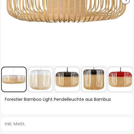
Zum
Forestier Bamboo Light Pendelleuchte aus Bambus
Anfang
der
Bildgalerie
inkl. MwSt.
springen