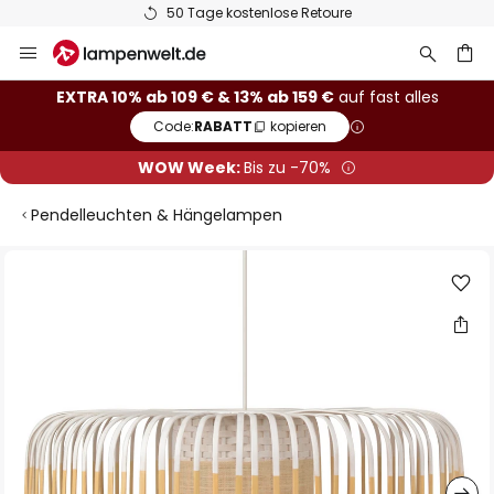
50 Tage kostenlose Retoure
Zum
Inhalt
springen
he
EXTRA 10% ab 109 € & 13% ab 159 €
auf fast alles
Code:
RABATT
kopieren
WOW Week:
Bis zu -70%
Pendelleuchten & Hängelampen
Zum
Ende
der
Bildgalerie
springen