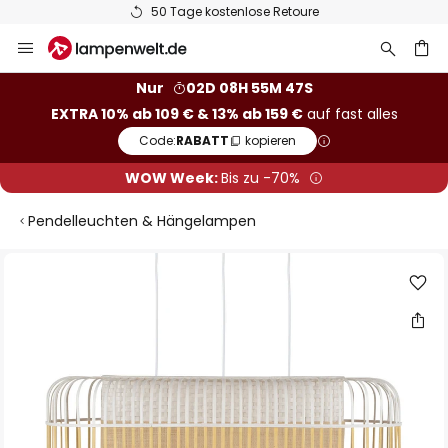
50 Tage kostenlose Retoure
Zum
Inhalt
springen
he
Nur
02D 08H 55M 46S
EXTRA 10% ab 109 € & 13% ab 159 €
auf fast alles
Code:
RABATT
kopieren
WOW Week:
Bis zu -70%
Pendelleuchten & Hängelampen
Zum
Ende
der
Bildgalerie
springen