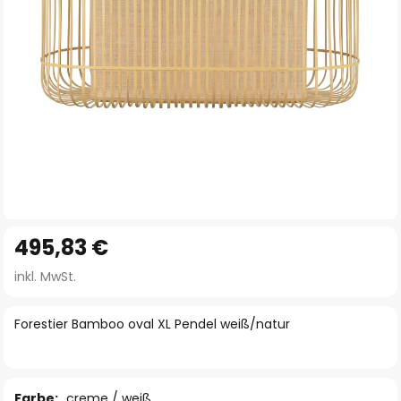
Zum
495,83 €
Anfang
der
inkl. MwSt.
Bildgalerie
springen
Forestier Bamboo oval XL Pendel weiß/natur
Farbe:
creme / weiß