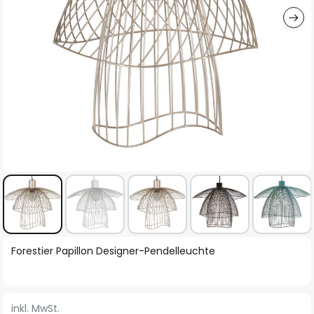
Zum
Forestier Papillon Designer-Pendelleuchte
Anfang
der
Bildgalerie
inkl. MwSt.