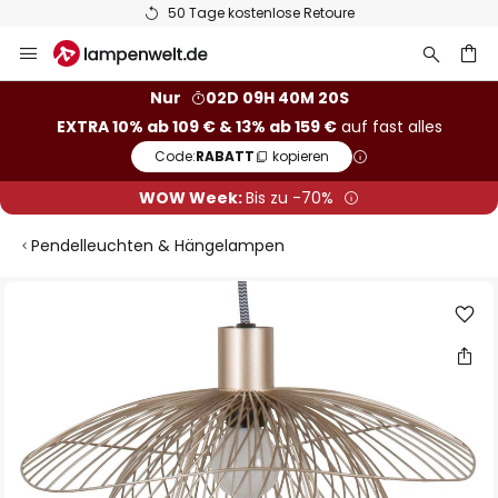
50 Tage kostenlose Retoure
Zum
Inhalt
springen
he
Nur
02D 09H 40M 20S
EXTRA 10% ab 109 € & 13% ab 159 €
auf fast alles
Code:
RABATT
kopieren
WOW Week:
Bis zu -70%
Pendelleuchten & Hängelampen
Zum
Ende
der
Bildgalerie
springen