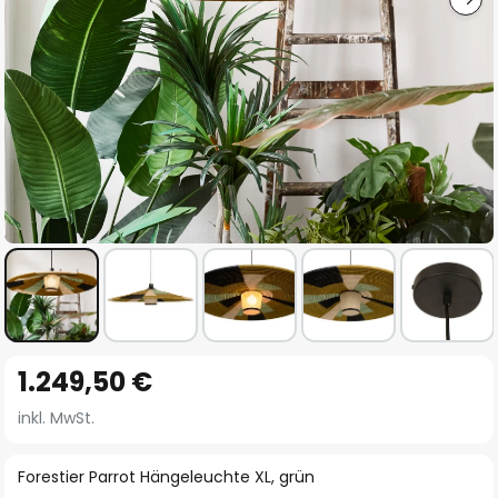
Zum
1.249,50 €
Anfang
der
inkl. MwSt.
Bildgalerie
springen
Forestier Parrot Hängeleuchte XL, grün