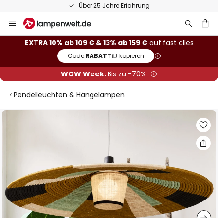
Über 25 Jahre Erfahrung
Zum
Inhalt
springen
he
EXTRA 10% ab 109 € & 13% ab 159 €
auf fast alles
Code:
RABATT
kopieren
WOW Week:
Bis zu -70%
Pendelleuchten & Hängelampen
Zum
Ende
der
Bildgalerie
springen