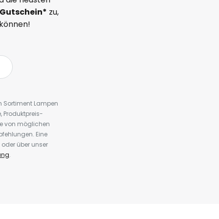
Gutschein*
zu,
 können!
em Sortiment Lampen
 Produktpreis-
te von möglichen
fehlungen. Eine
 oder über unser
ung
.