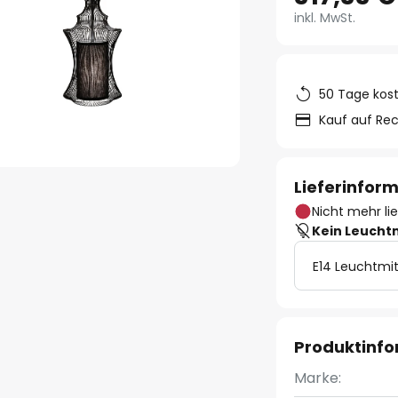
inkl. MwSt.
50 Tage kos
Kauf auf Re
Lieferinfor
Nicht mehr li
Kein Leucht
E14 Leuchtmit
Produktinf
Marke: