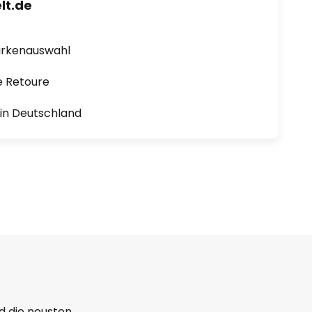
lt.de
arkenauswahl
e Retoure
1 in Deutschland
d die neusten