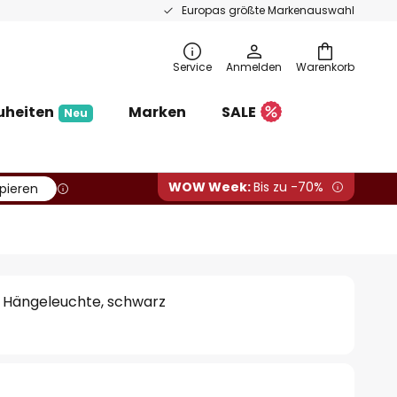
Europas größte Markenauswahl
Service
Anmelden
Warenkorb
uheiten
Marken
SALE
Neu
WOW Week:
Bis zu -70%
pieren
t Hängeleuchte, schwarz