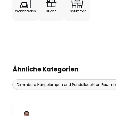
Das französische Unternehmen Fo
Wohnbereich
Küche
Esszimmer
Freiheit, Leidenschaft und Entdec
Möglichkeit, unabhängig Entsche
sowie für die Entscheidung, einzi
produzieren und aus innovativen 
fertigen. Die Leidenschaft spiegel
Produkte wider, ebenso die Leid
und Kultur, wodurch in seiner Ge
entstehen, die Emotionen auslöse
Markenzeichen von Forestier und
Ähnliche Kategorien
Entdeckung. Sie haben den Mut,
Geist der Offenheit in ihren Krea
Dimmbare Hängelampen und Pendelleuchten Esszim