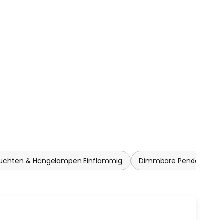
euchten & Hängelampen Einflammig
Dimmbare Pendelleuc