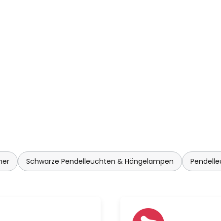
restier steht für die Werte
kung. Freiheit steht für die
idungen treffen zu können,
gartige Objekte zu entwerfen, zu
und rohen Materialien zu
t sich in der Qualität der
enschaft für Handwerk, Mensch
samtheit Lichtobjekte
n. Die Neugierde ist das
 steht für den Wert
 immer weiter zu gehen und den
tionen widerzuspiegeln.
mer
Schwarze Pendelleuchten & Hängelampen
Pendell