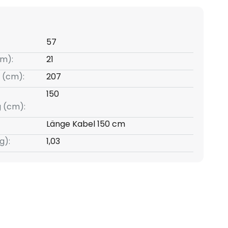
57
m):
21
 (cm):
207
150
g (cm):
Länge Kabel 150 cm
g):
1,03