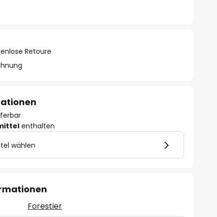
tenlose Retoure
chnung
mationen
eferbar
mittel
enthalten
tel wählen
ormationen
Forestier