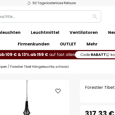
50 Tage kostenlose Retoure
Suche
leuchten
Leuchtmittel
Ventilatoren
Ne
Firmenkunden
OUTLET
Mehr
b 109 € & 13% ab 159 €
auf fast alles
Code:
RABATT
ko
mpen
Forestier Tibet Hängeleuchte, schwarz
Forestier Tibe
317,33 €