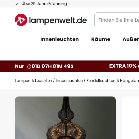
Zum
Über 25 Jahre Erfahrung
Inhalt
Finden
springen
Sie
Ihre
Innenleuchten
Räume
Außen
Leuchte...
EXTRA 10% a
Nur
01D 07H 01M 48S
Lampen & Leuchten
Innenleuchten
Pendelleuchten & Hängela
Zum
Ende
der
Bildgalerie
springen