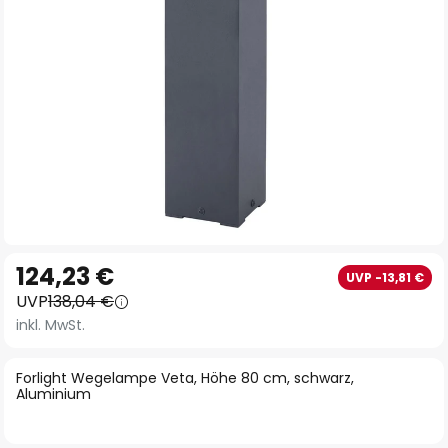
Zum
124,23 €
UVP -13,81 €
Anfang
UVP
138,04 €
der
inkl. MwSt.
Bildgalerie
springen
Forlight Wegelampe Veta, Höhe 80 cm, schwarz,
Aluminium