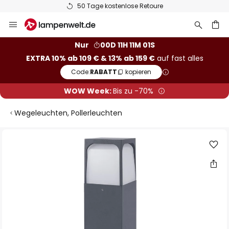
50 Tage kostenlose Retoure
Zum
Inhalt
springen
he
Nur
00D 11H 11M 00S
EXTRA 10% ab 109 € & 13% ab 159 €
auf fast alles
Code:
RABATT
kopieren
WOW Week:
Bis zu -70%
Wegeleuchten, Pollerleuchten
Zum
Ende
der
Bildgalerie
springen