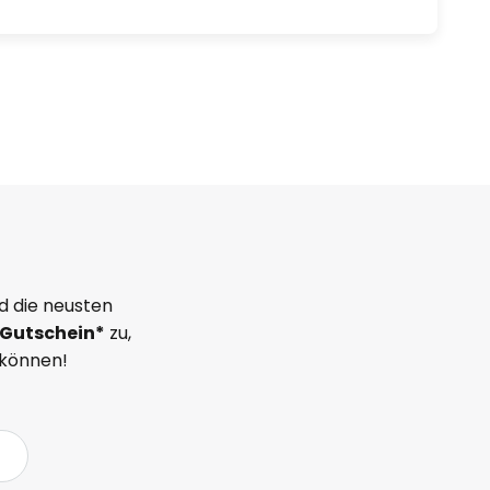
d die neusten
Gutschein*
zu,
 können!