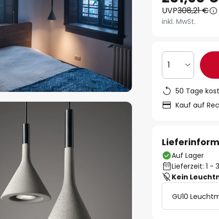
UVP
308,21 €
inkl. MwSt.
1
50 Tage kos
Kauf auf Re
Lieferinfor
Auf Lager
Lieferzeit: 1 
Kein Leucht
GU10 Leuchtm