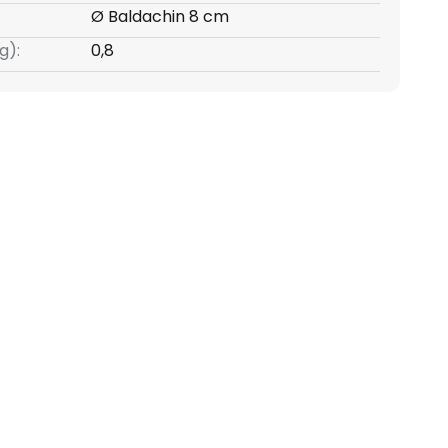
Ø Baldachin 8 cm
g):
0,8