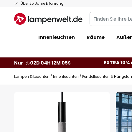
Zum
Über 25 Jahre Erfahrung
Inhalt
Finden
springen
Sie
Ihre
Innenleuchten
Räume
Außen
Leuchte...
EXTRA 10% a
Nur
02D 04H 12M 04S
Lampen & Leuchten
Innenleuchten
Pendelleuchten & Hängela
Zum
Ende
der
Bildgalerie
springen