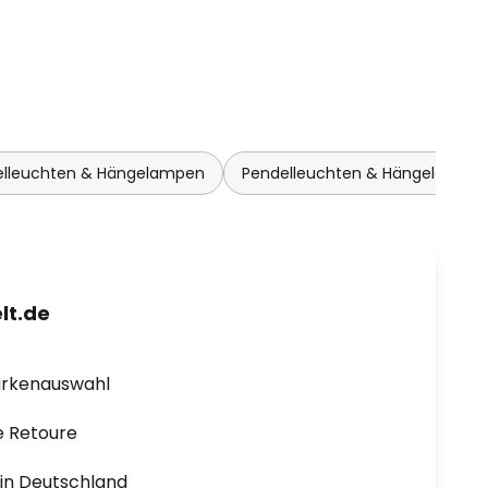
elleuchten & Hängelampen
Pendelleuchten & Hängelampen
lt.de
arkenauswahl
e Retoure
1 in Deutschland