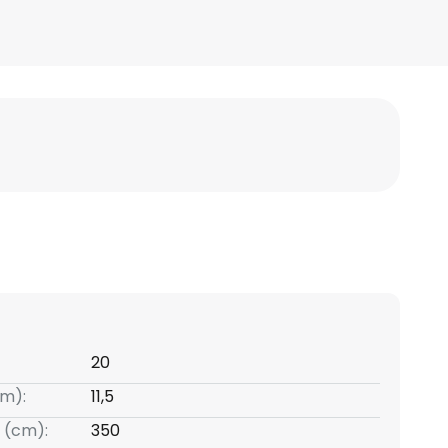
20
m):
11,5
 (cm):
350