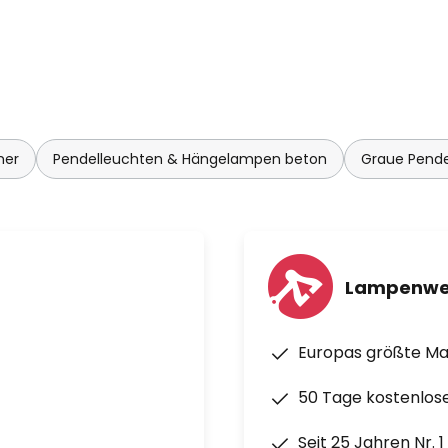
kstoffe und Technologien zu
nieren. Unter anderem entstand
 für das italienische
mer
Pendelleuchten & Hängelampen beton
Graue Pend
Lampenwe
Europas größte M
50 Tage kostenlos
Seit 25 Jahren Nr. 