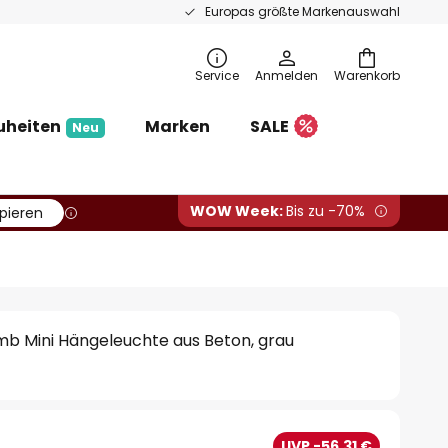
Europas größte Markenauswahl
Service
Anmelden
Warenkorb
uheiten
Marken
SALE
Neu
WOW Week:
Bis zu -70%
pieren
mb Mini Hängeleuchte aus Beton, grau
€
UVP -56,31 €