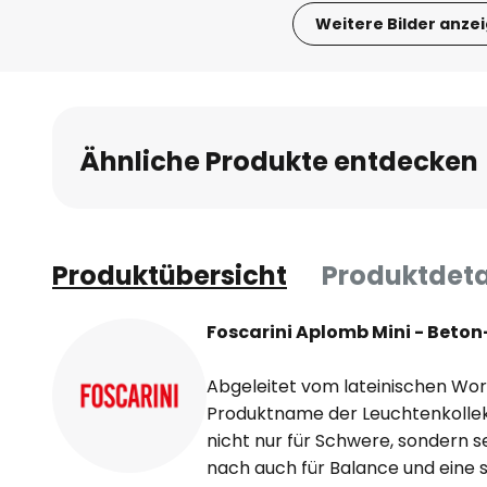
Weitere Bilder anze
Zum
Anfang
der
Bildgalerie
Ähnliche Produkte entdecken
springen
Produktübersicht
Produktdeta
Foscarini Aplomb Mini - Beto
Abgeleitet vom lateinischen Wort
Produktname der Leuchtenkollek
nicht nur für Schwere, sondern 
nach auch für Balance und eine s