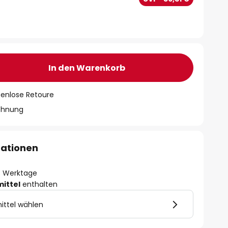
In den Warenkorb
tenlose Retoure
chnung
mationen
- 3 Werktage
mittel
enthalten
ittel wählen