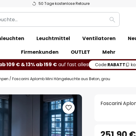
50 Tage kostenlose Retoure
Suche
leuchten
Leuchtmittel
Ventilatoren
Ne
Firmenkunden
OUTLET
Mehr
b 109 € & 13% ab 159 €
auf fast alles
Code:
RABATT
ko
mpen
Foscarini Aplomb Mini Hängeleuchte aus Beton, grau
Foscarini Aplo
251,90 