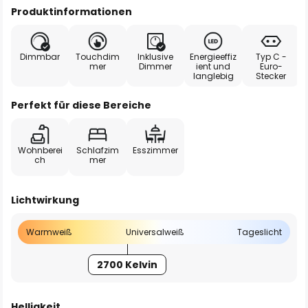
Produktinformationen
Dimmbar
Touchdim
Inklusive
Energieeffiz
Typ C -
mer
Dimmer
ient und
Euro-
langlebig
Stecker
Perfekt für diese Bereiche
Wohnberei
Schlafzim
Esszimmer
ch
mer
Lichtwirkung
Warmweiß
Universalweiß
Tageslicht
2700 Kelvin
Helligkeit