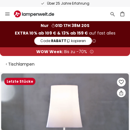
Über 25 Jahre Erfahrung
Zum
Inhalt
springen
he
Nur
01D 17H 38M 19S
EXTRA 10% ab 109 € & 13% ab 159 €
auf fast alles
Code:
RABATT
kopieren
WOW Week:
Bis zu -70%
Tischlampen
Zum
Letzte Stücke
Ende
der
Bildgalerie
springen