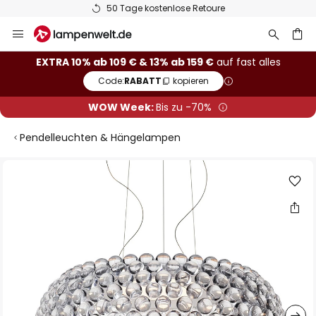
50 Tage kostenlose Retoure
Zum
Inhalt
springen
he
EXTRA 10% ab 109 € & 13% ab 159 €
auf fast alles
Code:
RABATT
kopieren
WOW Week:
Bis zu -70%
Pendelleuchten & Hängelampen
Zum
Ende
der
Bildgalerie
springen