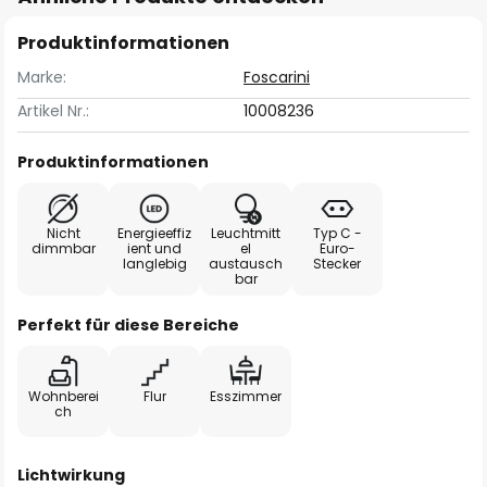
Produktinformationen
Marke:
Foscarini
Artikel Nr.:
10008236
Produktinformationen
Nicht
Energieeffiz
Leuchtmitt
Typ C -
dimmbar
ient und
el
Euro-
langlebig
austausch
Stecker
bar
Perfekt für diese Bereiche
Wohnberei
Flur
Esszimmer
ch
Lichtwirkung