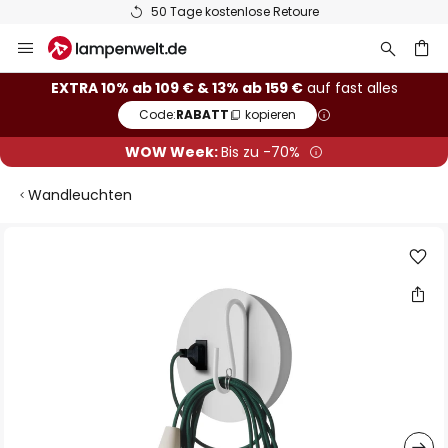
50 Tage kostenlose Retoure
Zum
Inhalt
springen
he
EXTRA 10% ab 109 € & 13% ab 159 €
auf fast alles
Code:
RABATT
kopieren
WOW Week:
Bis zu -70%
Wandleuchten
Zum
Ende
der
Bildgalerie
springen