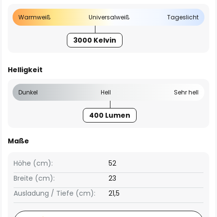
Warmweiß
Universalweiß
Tageslicht
3000 Kelvin
Helligkeit
Dunkel
Hell
Sehr hell
400 Lumen
Maße
Höhe (cm):
52
Breite (cm):
23
Ausladung / Tiefe (cm):
21,5