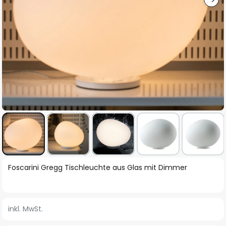
Zum
Foscarini Gregg Tischleuchte aus Glas mit Dimmer
Anfang
der
Bildgalerie
inkl. MwSt.
springen