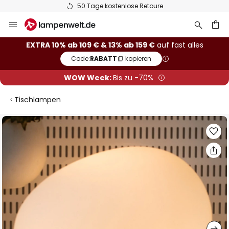
50 Tage kostenlose Retoure
Zum
Inhalt
springen
he
EXTRA 10% ab 109 € & 13% ab 159 €
auf fast alles
Code:
RABATT
kopieren
WOW Week:
Bis zu -70%
Tischlampen
Zum
Ende
der
Bildgalerie
springen