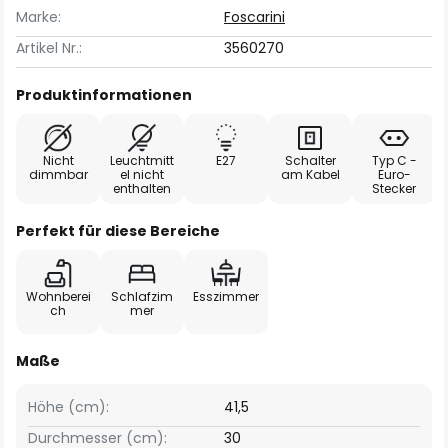
Marke:
Foscarini
Artikel Nr.:
3560270
Produktinformationen
Nicht
Leuchtmitt
E27
Schalter
Typ C -
dimmbar
el nicht
am Kabel
Euro-
enthalten
Stecker
Perfekt für diese Bereiche
Wohnberei
Schlafzim
Esszimmer
ch
mer
Maße
Höhe (cm):
41,5
Durchmesser (cm):
30