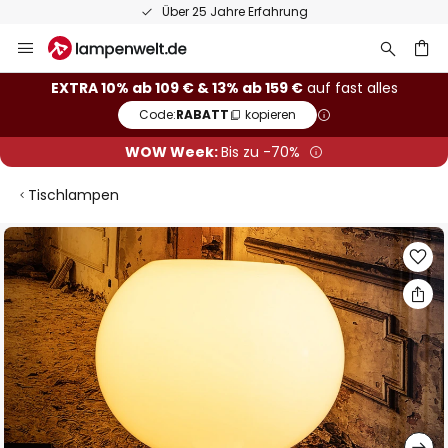
Über 25 Jahre Erfahrung
Zum
Inhalt
springen
he
EXTRA 10% ab 109 € & 13% ab 159 €
auf fast alles
Code:
RABATT
kopieren
WOW Week:
Bis zu -70%
Tischlampen
Zum
Ende
der
Bildgalerie
springen