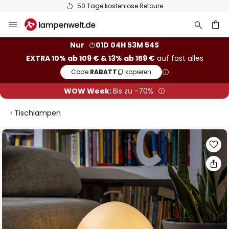
50 Tage kostenlose Retoure
Zum
Inhalt
springen
he
Nur
01D 04H 53M 53S
EXTRA 10% ab 109 € & 13% ab 159 €
auf fast alles
Code:
RABATT
kopieren
WOW Week:
Bis zu -70%
Tischlampen
Zum
Ende
der
Bildgalerie
springen