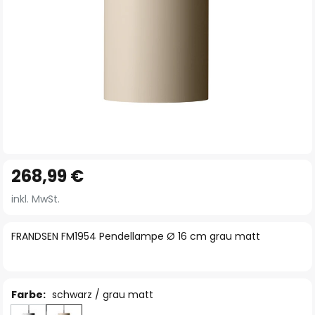
Zum
268,99 €
Anfang
der
inkl. MwSt.
Bildgalerie
springen
FRANDSEN FM1954 Pendellampe Ø 16 cm grau matt
Farbe:
schwarz / grau matt