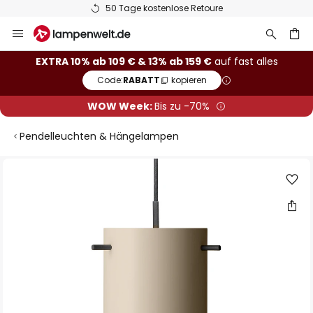
50 Tage kostenlose Retoure
Zum
Inhalt
springen
he
EXTRA 10% ab 109 € & 13% ab 159 €
auf fast alles
Code:
RABATT
kopieren
WOW Week:
Bis zu -70%
Pendelleuchten & Hängelampen
Zum
Ende
der
Bildgalerie
springen