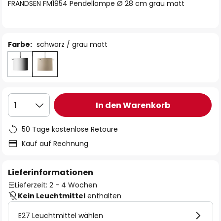
springen
FRANDSEN FM1954 Pendellampe Ø 28 cm grau matt
Farbe:
schwarz / grau matt
In den Warenkorb
1
50 Tage kostenlose Retoure
Kauf auf Rechnung
Lieferinformationen
Lieferzeit: 2 - 4 Wochen
Kein Leuchtmittel
enthalten
E27 Leuchtmittel wählen