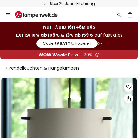
Über 25 Jahre Erfahrung
Zum
Inhalt
springen
he
Nur
01D 16H 46M 06S
EXTRA 10% ab 109 € & 13% ab 159 €
auf fast alles
Code:
RABATT
kopieren
WOW Week:
Bis zu -70%
Pendelleuchten & Hängelampen
Zum
Ende
der
Bildgalerie
springen