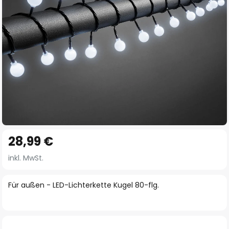
Zum
28,99 €
Anfang
der
inkl. MwSt.
Bildgalerie
springen
Für außen - LED-Lichterkette Kugel 80-flg.