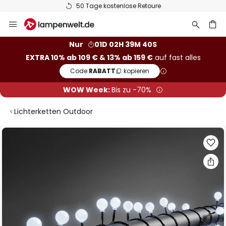
50 Tage kostenlose Retoure
Zum
Inhalt
springen
he
Nur
01D 02H 39M 40S
EXTRA 10% ab 109 € & 13% ab 159 €
auf fast alles
Code:
RABATT
kopieren
WOW Week:
Bis zu -70%
Lichterketten Outdoor
Zum
Ende
der
Bildgalerie
springen