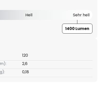
Hell
Sehr hell
1400 Lumen
120
m):
2,6
g):
0,18