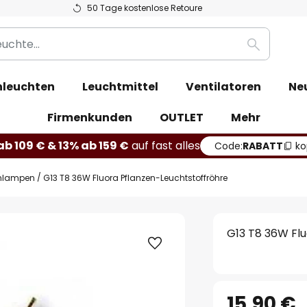
50 Tage kostenlose Retoure
Suche
leuchten
Leuchtmittel
Ventilatoren
Ne
Firmenkunden
OUTLET
Mehr
b 109 € & 13% ab 159 €
auf fast alles
Code:
RABATT
ko
enlampen
G13 T8 36W Fluora Pflanzen-Leuchtstoffröhre
G13 T8 36W Flu
15,90 €