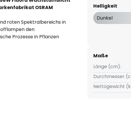
-58W Fluora Wachstumslicht
Helligkeit
Markenfabrikat OSRAM
Dunkel
nd roten Spektralbereichs in
stofflampen den
ische Prozesse in Pflanzen
Pflanzenwachstum wird dadurch
Maße
ort eingesetzt, wo das
Länge (cm):
lanzen nicht ausreicht, z. B.
Durchmesser (c
ntren, Büros, Hotels und
Nettogewicht (k
enfenstern, Schaufenstern und