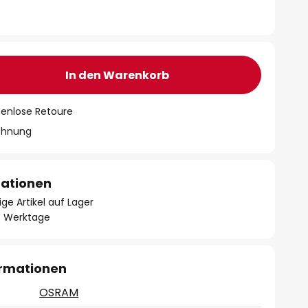
In den Warenkorb
tenlose Retoure
chnung
mationen
ge Artikel auf Lager
- 3 Werktage
ormationen
OSRAM