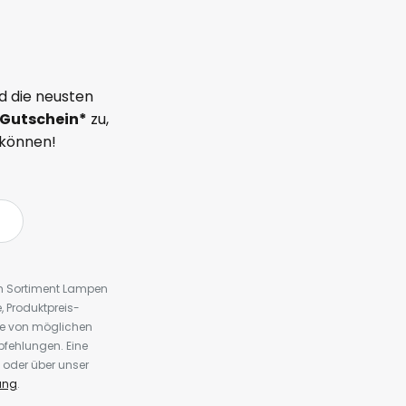
d die neusten
Gutschein*
zu,
 können!
em Sortiment Lampen
 Produktpreis-
te von möglichen
fehlungen. Eine
 oder über unser
ung
.