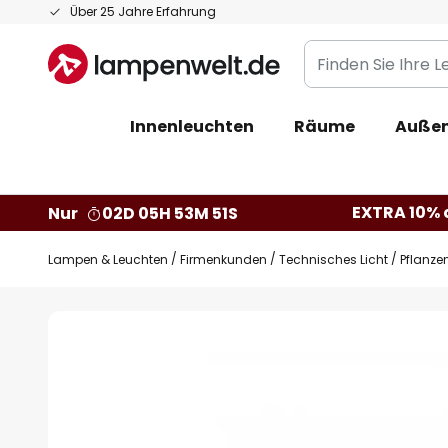
Zum
Über 25 Jahre Erfahrung
Inhalt
Finden
springen
Sie
Ihre
Innenleuchten
Räume
Außen
Leuchte...
EXTRA 10% a
Nur
02D 05H 53M 51S
Lampen & Leuchten
Firmenkunden
Technisches Licht
Pflanz
Zum
Ende
der
Bildgalerie
springen