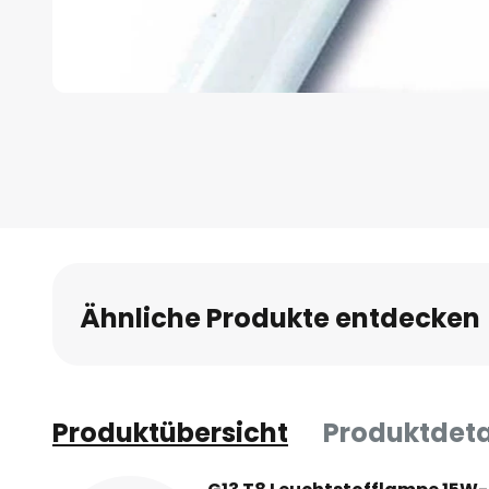
Zum
Anfang
der
Bildgalerie
springen
Ähnliche Produkte entdecken
Produktübersicht
Produktdeta