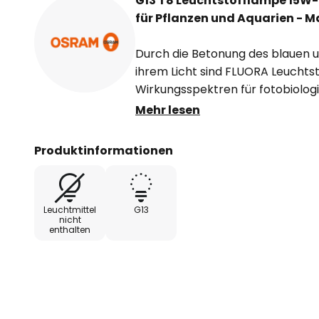
G13 T8 Leuchtstofflampe 15W
für Pflanzen und Aquarien - 
Durch die Betonung des blauen u
ihrem Licht sind FLUORA Leucht
Wirkungsspektren für fotobiolog
besonders gut angepasst. Das 
Mehr lesen
erheblich gefördert.
Produktinformationen
FLUORA-Lampen werden überall d
natürliche Tageslicht allein für Pf
über Pflanzeninseln in Einkaufsze
Leuchtmittel
G13
Wohnräumen, aber auch in Blum
nicht
enthalten
Gewächshäusern.