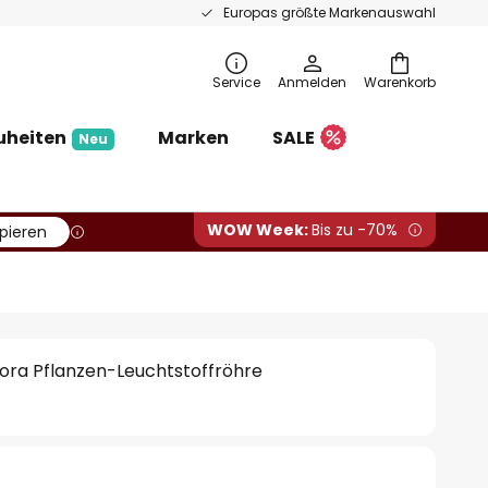
Europas größte Markenauswahl
Service
Anmelden
Warenkorb
uheiten
Marken
SALE
Neu
WOW Week:
Bis zu -70%
pieren
ora Pflanzen-Leuchtstoffröhre