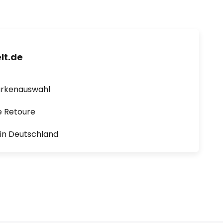
lt.de
arkenauswahl
e Retoure
1 in Deutschland