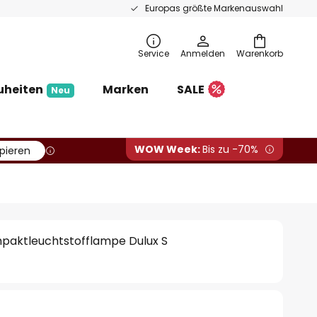
Europas größte Markenauswahl
Service
Anmelden
Warenkorb
uheiten
Marken
SALE
Neu
WOW Week:
Bis zu -70%
pieren
paktleuchtstofflampe Dulux S