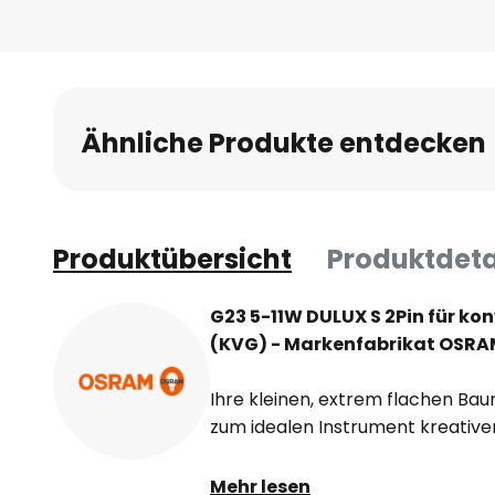
Ähnliche Produkte entdecken
Produktübersicht
Produktdeta
G23 5-11W DULUX S 2Pin für ko
(KVG) - Markenfabrikat OSR
Ihre kleinen, extrem flachen 
zum idealen Instrument kreativer
- Achtfache Lebensdauer und nur
Mehr lesen