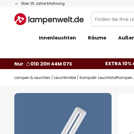
Zum
Über 25 Jahre Erfahrung
Inhalt
Finden
springen
Sie
Ihre
Innenleuchten
Räume
Außen
Leuchte...
EXTRA 10% a
Nur
01D 20H 44M 06S
Lampen & Leuchten
Leuchtmittel
Kompakt-Leuchtstofflampen
Zum
Ende
der
Bildgalerie
springen