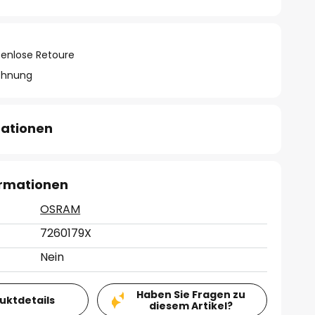
tenlose Retoure
chnung
mationen
ormationen
OSRAM
7260179X
Nein
Haben Sie Fragen zu
duktdetails
diesem Artikel?