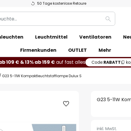
50 Tage kostenlose Retoure
Suche
leuchten
Leuchtmittel
Ventilatoren
Ne
Firmenkunden
OUTLET
Mehr
b 109 € & 13% ab 159 €
auf fast alles
Code:
RABATT
ko
G23 5-11W Kompaktleuchtstofflampe Dulux S
G23 5-11W Kom
inkl. MwSt.