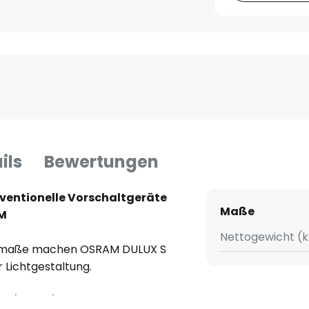
ils
Bewertungen
nventionelle Vorschaltgeräte
Maße
AM
Nettogewicht (k
Baumaße machen OSRAM DULUX S
 Lichtgestaltung.
 1/4 bis 1/3 Stromverbrauch