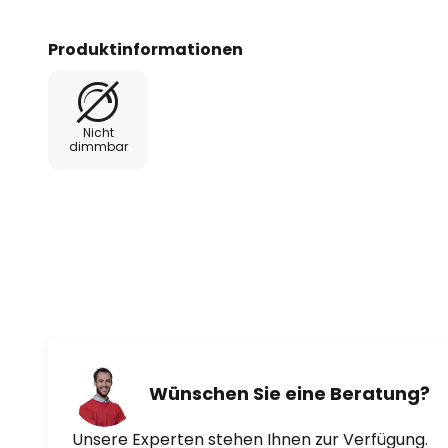
vergleichbar heller Glühlampen.
Produktinformationen
- Einseitiger Stecksockel G23 mi
Funkentstörkondensator.
Nicht
Abmessungen:
dimmbar
5 W = Länge 108 mm
7 W = Länge 137 mm
9 W = Länge 167 mm
11 W = Länge 237 mm
Wünschen Sie eine Beratung?
Unsere Experten stehen Ihnen zur Verfügung.