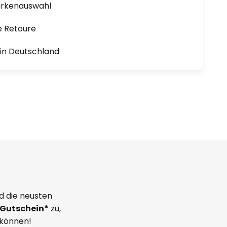
arkenauswahl
e Retoure
1 in Deutschland
d die neusten
Gutschein*
zu,
 können!