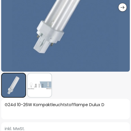
Zum
G24d 10-26W Kompaktleuchtstofflampe Dulux D
Anfang
der
Bildgalerie
inkl. MwSt.