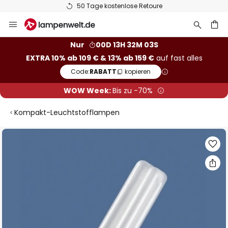
50 Tage kostenlose Retoure
Zum
Inhalt
springen
he
Nur
00D 13H 32M 02S
EXTRA 10% ab 109 € & 13% ab 159 €
auf fast alles
Code:
RABATT
kopieren
WOW Week:
Bis zu -70%
Kompakt-Leuchtstofflampen
Zum
Ende
der
Bildgalerie
springen