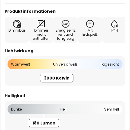
Produktinformationen
Dimmbar
Dimmer
Energieeffiz
Mit
IP44
nicht
ient und
Erdspieß
enthalten
langlebig
Lichtwirkung
Warmweiß
Universalweiß
Tageslicht
3000 Kelvin
Helligkeit
Dunkel
Hell
Sehr hell
180 Lumen