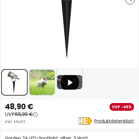
Zum
48,90 €
UVP -45%
Anfang
UVP
88,99 €
der
Produktdatenblatt
inkl. MwSt.
Bildgalerie
springen
Garden 24 LED-Spotlight, silber, 3 Watt