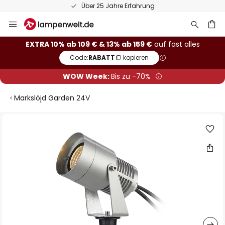
Über 25 Jahre Erfahrung
Zum
Inhalt
springen
he
EXTRA 10% ab 109 € & 13% ab 159 €
auf fast alles
Code:
RABATT
kopieren
WOW Week:
Bis zu -70%
Markslöjd Garden 24V
Zum
Ende
der
Bildgalerie
springen