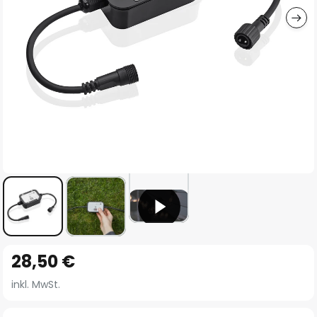
Zum
28,50 €
Anfang
der
inkl. MwSt.
Bildgalerie