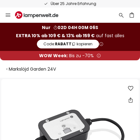
Über 25 Jahre Erfahrung
Zum
Inhalt
springen
he
Nur
02D 04H 00M 05S
EXTRA 10% ab 109 € & 13% ab 159 €
auf fast alles
Code:
RABATT
kopieren
WOW Week:
Bis zu -70%
Markslöjd Garden 24V
Zum
Ende
der
Bildgalerie
springen