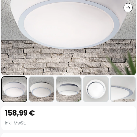
Zum
158,99 €
Anfang
der
inkl. MwSt.
Bildgalerie