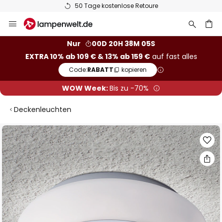
50 Tage kostenlose Retoure
Zum
Inhalt
springen
he
Nur
00D 20H 38M 04S
EXTRA 10% ab 109 € & 13% ab 159 €
auf fast alles
Code:
RABATT
kopieren
WOW Week:
Bis zu -70%
Deckenleuchten
Zum
Ende
der
Bildgalerie
springen