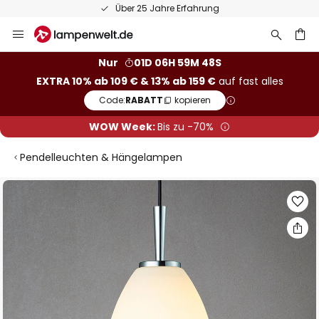
Über 25 Jahre Erfahrung
Zum
Inhalt
springen
he
Nur
01D 06H 59M 47S
EXTRA 10% ab 109 € & 13% ab 159 €
auf fast alles
Code:
RABATT
kopieren
WOW Week:
Bis zu -70%
Pendelleuchten & Hängelampen
Zum
Ende
der
Bildgalerie
springen