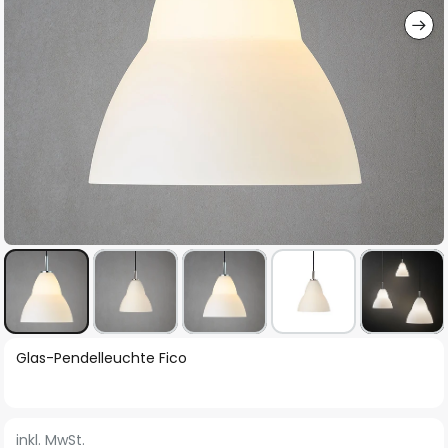
Zum
Glas-Pendelleuchte Fico
Anfang
der
Bildgalerie
inkl. MwSt.