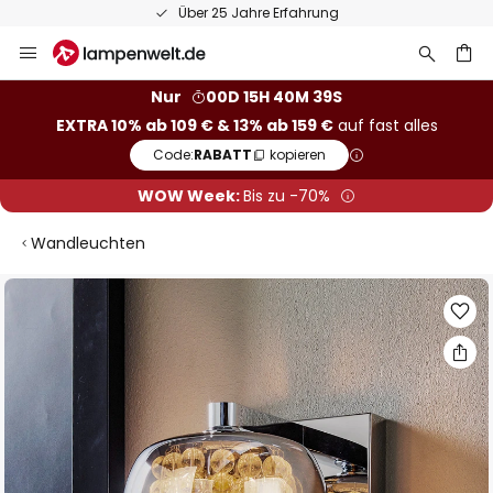
Über 25 Jahre Erfahrung
Zum
Inhalt
springen
he
Nur
00D 15H 40M 39S
EXTRA 10% ab 109 € & 13% ab 159 €
auf fast alles
Code:
RABATT
kopieren
WOW Week:
Bis zu -70%
Wandleuchten
Zum
Ende
der
Bildgalerie
springen