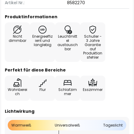
Artikel Nr.:
8582270
Produktinformationen
Nicht
Energieeffiz
Leuchtmitt
Schuller -
dimmbar
ient und
el
3 Jahre
langlebig
austausch
Garantie
bar
auf
Produktion
sfehler
Perfekt für diese Bereiche
Wohnberei
Flur
Schlafzim
Esszimmer
ch
mer
Lichtwirkung
Warmweiß
Universalweiß
Tageslicht