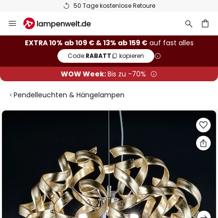
50 Tage kostenlose Retoure
Zum
Inhalt
springen
he
EXTRA 10% ab 109 € & 13% ab 159 €
auf fast alles
Code:
RABATT
kopieren
WOW Week:
Bis zu -70%
Pendelleuchten & Hängelampen
Zum
Ende
der
Bildgalerie
springen