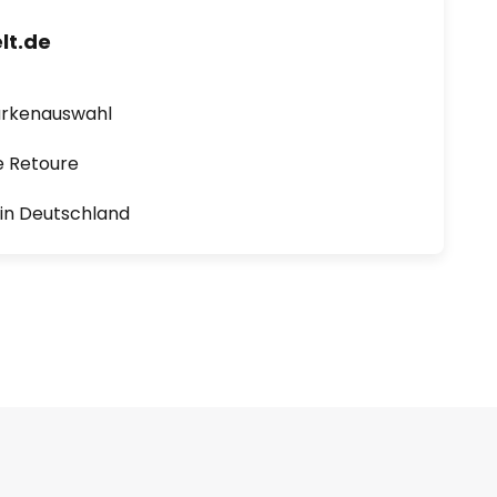
lt.de
arkenauswahl
e Retoure
1 in Deutschland