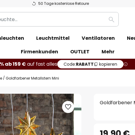
50 Tage kostenlose Retoure
Suche
leuchten
Leuchtmittel
Ventilatoren
Ne
Firmenkunden
OUTLET
Mehr
% ab 159 €
auf fast alles
Code:
RABATT
kopieren
ne
Goldfarbener Metallstern Mini
Goldfarbener M
19,90 €