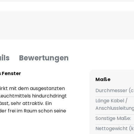
ils
Bewertungen
s Fenster
Maße
wirkt mit dem ausgestanzten
Durchmesser (c
Leuchtmittels hindurchdringt
Länge Kabel /
st, sehr attraktiv. Ein
Anschlussleitun
der frei im Raum schon seine
n offenbart sich jedoch seine
Sonstige Maße:
 passendes Leuchtmittel ist
Nettogewicht (k