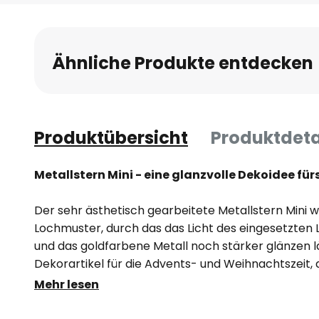
Anfang
der
Bildgalerie
Ähnliche Produkte entdecken
springen
Produktübersicht
Produktdeta
Metallstern Mini - eine glanzvolle Dekoidee für
Der sehr ästhetisch gearbeitete Metallstern Mini 
Lochmuster, durch das das Licht des eingesetzten 
und das goldfarbene Metall noch stärker glänzen läs
Dekorartikel für die Advents- und Weihnachtszeit, 
glanzvolle Wirkung entfaltet, als Fensterdekoratio
Mehr lesen
volle Schönheit. Mit E14-Fassung ausgestattet. Ein
unter Zubehör separat erhältlich.