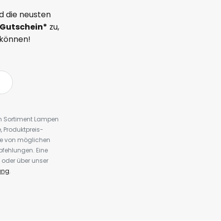
d die neusten
Gutschein*
zu,
 können!
em Sortiment Lampen
 Produktpreis-
te von möglichen
fehlungen. Eine
 oder über unser
ung
.