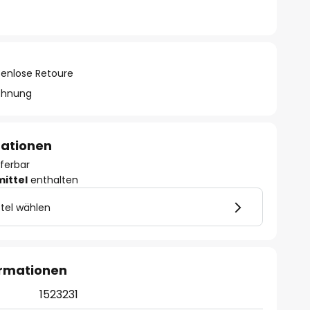
tenlose Retoure
chnung
mationen
eferbar
mittel
enthalten
tel wählen
ormationen
1523231