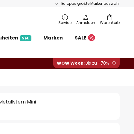
Europas größte Markenauswahl
Service
Anmelden
Warenkorb
uheiten
Marken
SALE
Neu
WOW Week:
Bis zu -70%
etallstern Mini