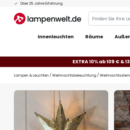
Zum
Über 25 Jahre Erfahrung
Inhalt
Finden
springen
Sie
Ihre
Innenleuchten
Räume
Außen
Leuchte...
EXTRA 10% ab 109 € & 13
Lampen & Leuchten
Weihnachtsbeleuchtung
Weihnachtsster
Zum
Ende
der
Bildgalerie
springen