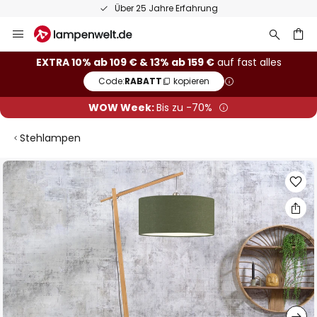
Über 25 Jahre Erfahrung
Zum
Inhalt
springen
he
EXTRA 10% ab 109 € & 13% ab 159 €
auf fast alles
Code:
RABATT
kopieren
WOW Week:
Bis zu -70%
Stehlampen
Zum
Ende
der
Bildgalerie
springen