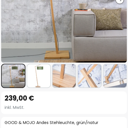
Zum
239,00 €
Anfang
der
inkl. MwSt.
Bildgalerie
springen
GOOD & MOJO Andes Stehleuchte, grün/natur