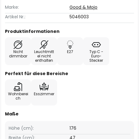
Marke:
Good & Mojo
Artikel Nr.:
5046003
Produktinformationen
Nicht
Leuchtmitt
E27
Typ C -
dimmbar
el nicht
Euro-
enthalten
Stecker
Perfekt für diese Bereiche
Wohnberei
Esszimmer
ch
Maße
Höhe (cm):
176
Breite (cm):
47