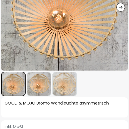
Zum
GOOD & MOJO Bromo Wandleuchte asymmetrisch
Anfang
der
Bildgalerie
inkl. MwSt.