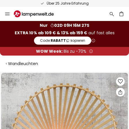
Über 25 Jahre Erfahrung
Zum
Inhalt
springen
he
Nur
02D 09H 16M 27S
EXTRA 10% ab 109 € & 13% ab 159 €
auf fast alles
Code:
RABATT
kopieren
WOW Week:
Bis zu -70%
Wandleuchten
Zum
Ende
der
Bildgalerie
springen