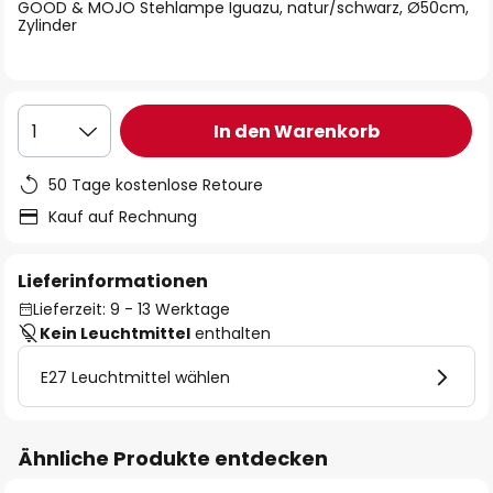
springen
GOOD & MOJO Stehlampe Iguazu, natur/schwarz, Ø50cm,
Zylinder
In den Warenkorb
1
50 Tage kostenlose Retoure
Kauf auf Rechnung
Lieferinformationen
Lieferzeit: 9 - 13 Werktage
Kein Leuchtmittel
enthalten
E27 Leuchtmittel wählen
Ähnliche Produkte entdecken