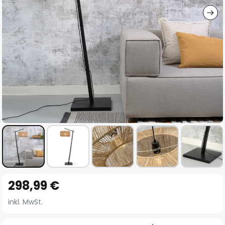
Zum
298,99 €
Anfang
der
inkl. MwSt.
Bildgalerie