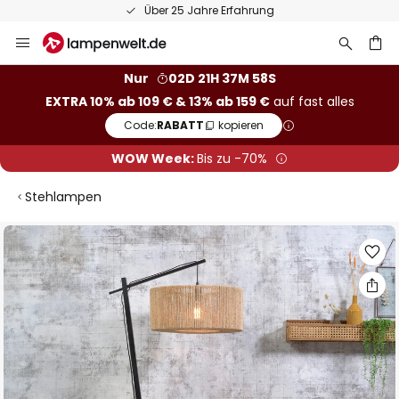
Über 25 Jahre Erfahrung
Zum
Inhalt
springen
he
Nur
02D 21H 37M 57S
EXTRA 10% ab 109 € & 13% ab 159 €
auf fast alles
Code:
RABATT
kopieren
WOW Week:
Bis zu -70%
Stehlampen
Zum
Ende
der
Bildgalerie
springen