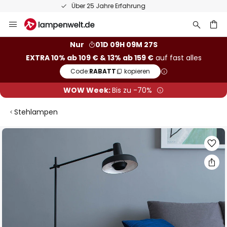
50 Tage kostenlose Retoure
Zum
Inhalt
springen
he
Nur
01D 09H 09M 27S
EXTRA 10% ab 109 € & 13% ab 159 €
auf fast alles
Code:
RABATT
kopieren
WOW Week:
Bis zu -70%
Stehlampen
Zum
Ende
der
Bildgalerie
springen