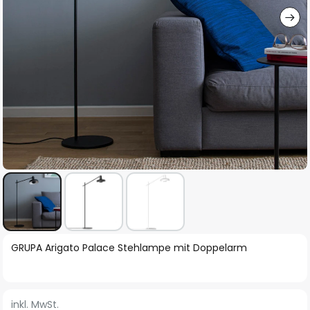
Zum
GRUPA Arigato Palace Stehlampe mit Doppelarm
Anfang
der
Bildgalerie
inkl. MwSt.