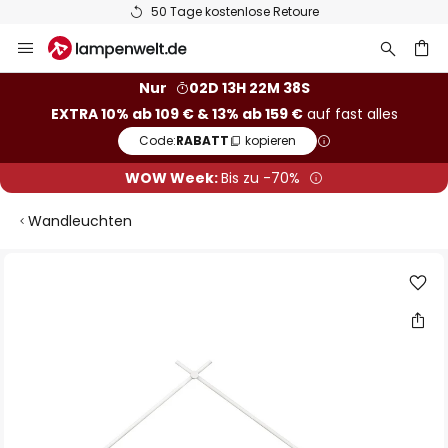
50 Tage kostenlose Retoure
Zum
Inhalt
springen
he
Nur
02D 13H 22M 37S
EXTRA 10% ab 109 € & 13% ab 159 €
auf fast alles
Code:
RABATT
kopieren
WOW Week:
Bis zu -70%
Wandleuchten
Zum
Ende
der
Bildgalerie
springen