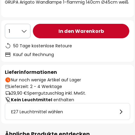
springen
GRUPA Arigato Wandlampe 1-flammig 140cm Ø45cm weiß
In den Warenkorb
1
50 Tage kostenlose Retoure
Kauf auf Rechnung
Lieferinformationen
Nur noch wenige Artikel auf Lager
Lieferzeit: 2 - 4 Werktage
29,90 €
Sperrgutzuschlag inkl. MwSt.
Kein Leuchtmittel
enthalten
E27 Leuchtmittel wählen
Ähnliche Produkte entdecken