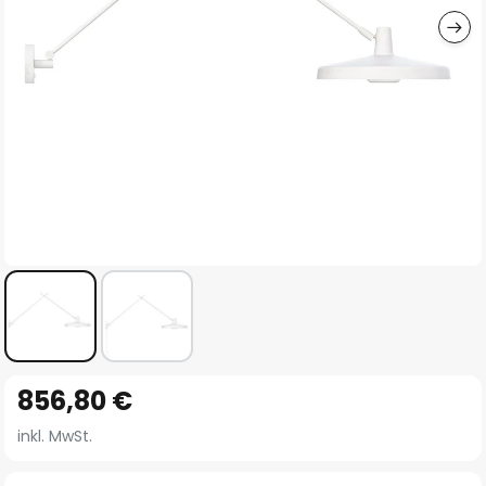
Zum
856,80 €
Anfang
der
inkl. MwSt.
Bildgalerie