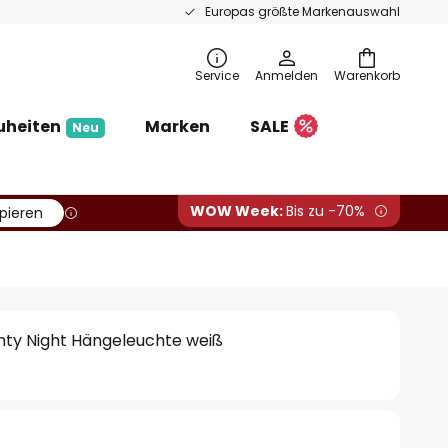
Europas größte Markenauswahl
Service
Anmelden
Warenkorb
uheiten
Marken
SALE
Neu
WOW Week:
Bis zu -70%
pieren
ighty Night Hängeleuchte weiß