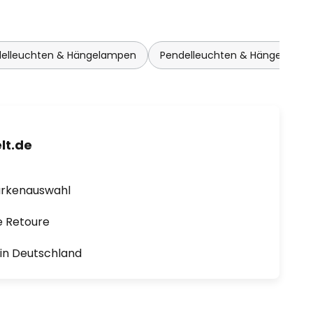
delleuchten & Hängelampen
Pendelleuchten & Hängelampe
lt.de
arkenauswahl
e Retoure
1 in Deutschland