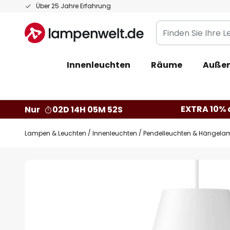
Zum
Über 25 Jahre Erfahrung
Inhalt
Finden
springen
Sie
Ihre
Innenleuchten
Räume
Außen
Leuchte...
EXTRA 10% a
Nur
02D 14H 05M 51S
Lampen & Leuchten
Innenleuchten
Pendelleuchten & Hängela
Zum
Ende
der
Bildgalerie
springen