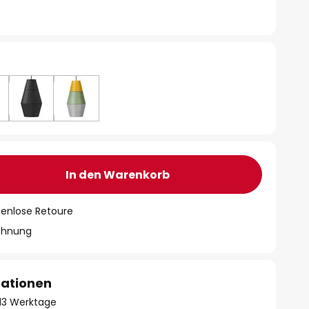
In den Warenkorb
tenlose Retoure
chnung
mationen
- 13 Werktage