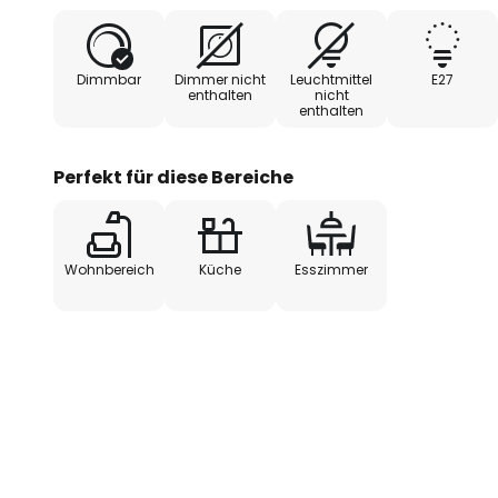
in Wohnräumen an, ebenso wie al
Tischen und Tresen in Restaurant
Dimmbar
Dimmer nicht
Leuchtmittel
E27
- in Europa gefertigt
enthalten
nicht
enthalten
Perfekt für diese Bereiche
Wohnbereich
Küche
Esszimmer