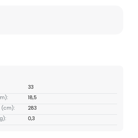
33
m):
18,5
 (cm):
283
g):
0,3