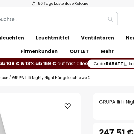
50 Tage kostenlose Retoure
Suche
leuchten
Leuchtmittel
Ventilatoren
Ne
Firmenkunden
OUTLET
Mehr
b 109 € & 13% ab 159 €
auf fast alles
Code:
RABATT
ko
mpen
GRUPA Ili Ili Nighty Night Hängeleuchte weiß
GRUPA Ili Ili N
247,51 €