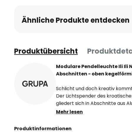
Ähnliche Produkte entdecken
Produktübersicht
Produktdeta
Modulare Pendelleuchte Ili Ili 
Abschnitten - oben kegelförm
Schlicht und doch kreativ kommt d
Der Lichtspender des kroatisc
gliedert sich in Abschnitte aus A
Formen, Größen und Farben. Bei 
Mehr lesen
bilden zwei obere Elemente einen
Lichtaustritt zulaufend. Ili Ili bi
Produktinformationen