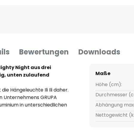
ils
Bewertungen
Downloads
Nighty Night aus drei
Maße
ig, unten zulaufend
Höhe (cm):
ie Hängeleuchte Ili Ili daher.
Durchmesser (c
hen Unternehmens GRUPA
luminium in unterschiedlichen
Abhängung max
der Ausführung Nighty Night
Nettogewicht (k
 Kegel, ein unteres ist zum
etet sich zur direkten Beleuchtung