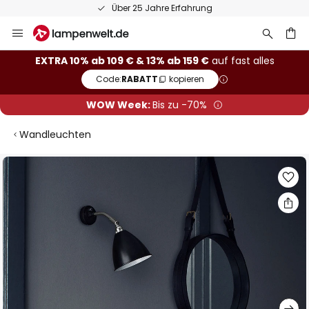
Über 25 Jahre Erfahrung
Zum
Inhalt
springen
he
EXTRA 10% ab 109 € & 13% ab 159 €
auf fast alles
Code:
RABATT
kopieren
WOW Week:
Bis zu -70%
Wandleuchten
Zum
Ende
der
Bildgalerie
springen