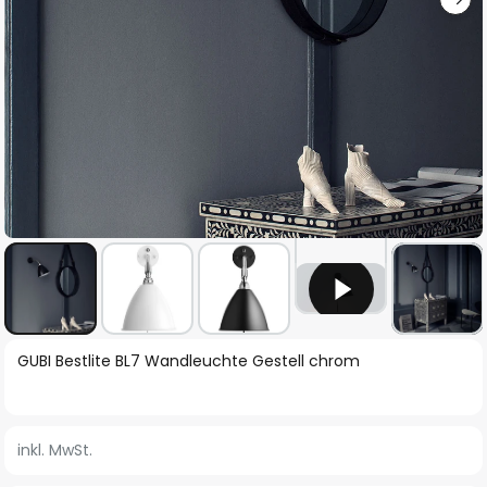
Zum
GUBI Bestlite BL7 Wandleuchte Gestell chrom
Anfang
der
Bildgalerie
inkl. MwSt.
springen