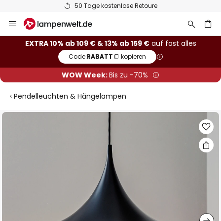
50 Tage kostenlose Retoure
Zum
Inhalt
springen
he
EXTRA 10% ab 109 € & 13% ab 159 €
auf fast alles
Code:
RABATT
kopieren
WOW Week:
Bis zu -70%
Pendelleuchten & Hängelampen
Zum
Ende
der
Bildgalerie
springen