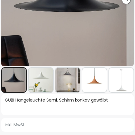
Zum
GUBI Hängeleuchte Semi, Schirm konkav gewölbt
Anfang
der
Bildgalerie
inkl. MwSt.
springen