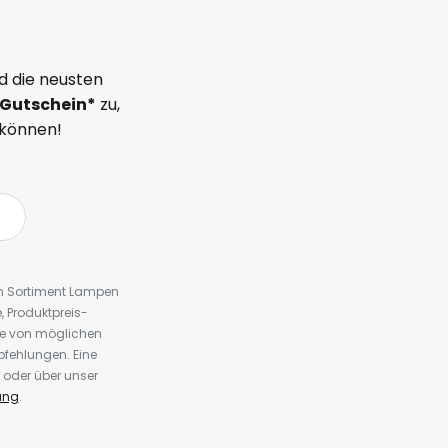
d die neusten
Gutschein*
zu,
 können!
em Sortiment Lampen
 Produktpreis-
te von möglichen
fehlungen. Eine
 oder über unser
ung
.