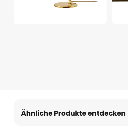
Zum
Anfang
der
Bildgalerie
springen
Ähnliche Produkte entdecken