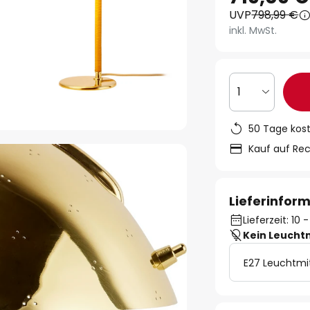
UVP
798,99 €
inkl. MwSt.
1
50 Tage kos
Kauf auf Re
Lieferinfor
Lieferzeit: 10
Kein Leucht
E27 Leuchtmi