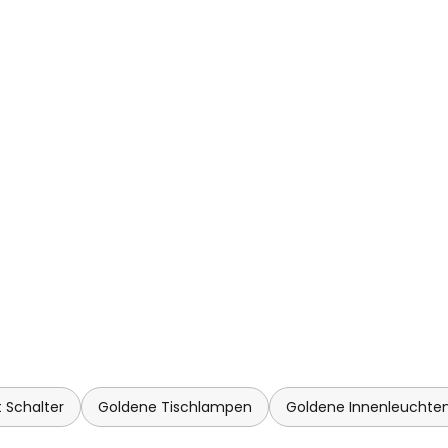
ichtdesigns gelten und der als
chten brachte" bezeichnet wird.
 Schalter
Goldene Tischlampen
Goldene Innenleuchte