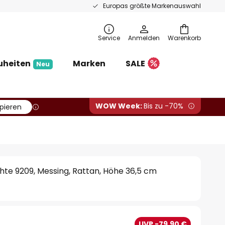
Europas größte Markenauswahl
Service
Anmelden
Warenkorb
uheiten
Marken
SALE
Neu
WOW Week:
Bis zu -70%
pieren
hte 9209, Messing, Rattan, Höhe 36,5 cm
UVP -79,90 €