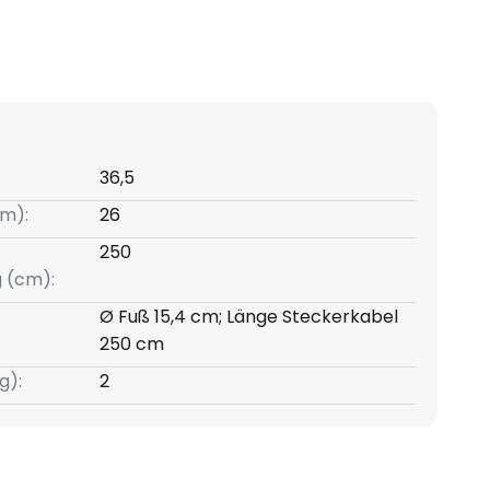
36,5
m):
26
250
g (cm):
Ø Fuß 15,4 cm; Länge Steckerkabel
250 cm
g):
2