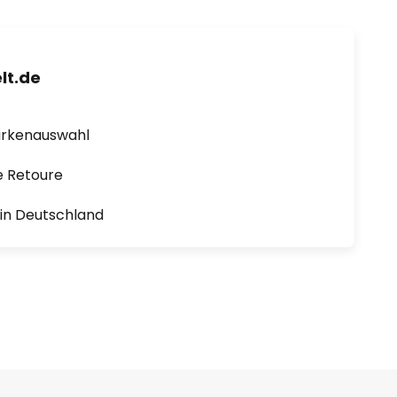
lt.de
arkenauswahl
e Retoure
1 in Deutschland