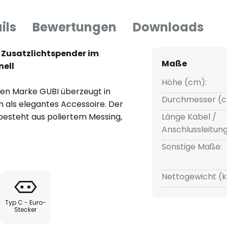
ils
Bewertungen
Downloads
 Zusatzlichtspender im
Maße
nell
Höhe (cm):
hen Marke GUBI überzeugt in
Durchmesser (c
 als elegantes Accessoire. Der
besteht aus poliertem Messing,
Länge Kabel /
rm ist mit lackiertem Rattan
Anschlussleitun
hirm einzusetzenden E27-Lampe
Sonstige Maße:
sondern auch durch
n im Schirm, welche in
Nettogewicht (k
Typ C - Euro-
 produzierten Tischleuchte
Stecker
aavo Tynell, dessen Konzepte