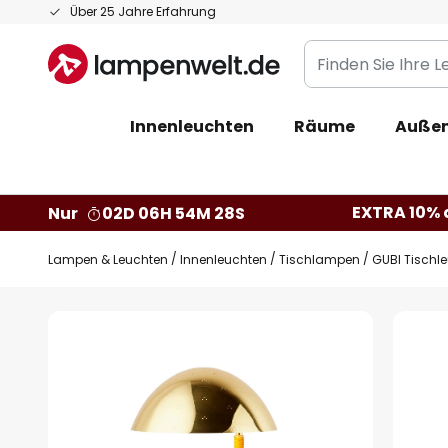
Zum
Über 25 Jahre Erfahrung
Inhalt
Finden
springen
Sie
Ihre
Innenleuchten
Räume
Außen
Leuchte...
EXTRA 10% a
Nur
02D 06H 54M 27S
Lampen & Leuchten
Innenleuchten
Tischlampen
GUBI Tischle
Zum
Ende
der
Bildgalerie
springen