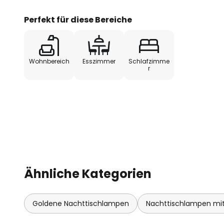
als Meilensteine des finnischen L
"der Mann, der Finnland zum Leu
Perfekt für diese Bereiche
Wohnbereich
Esszimmer
Schlafzimme
r
Ähnliche Kategorien
Goldene Nachttischlampen
Nachttischlampen mit