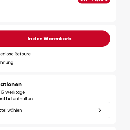
In den Warenkorb
tenlose Retoure
chnung
mationen
 - 15 Werktage
mittel
enthalten
ttel wählen