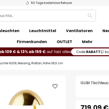
50 Tage kostenlose Retoure
Suche
leuchten
Leuchtmittel
Ventilatoren
Ne
Firmenkunden
OUTLET
Mehr
b 109 € & 13% ab 159 €
auf fast alles
Code:
RABATT
ko
uchte 9209, Messing, Rattan, Höhe 36,5 cm
GUBI Tischleuc
719,09 €