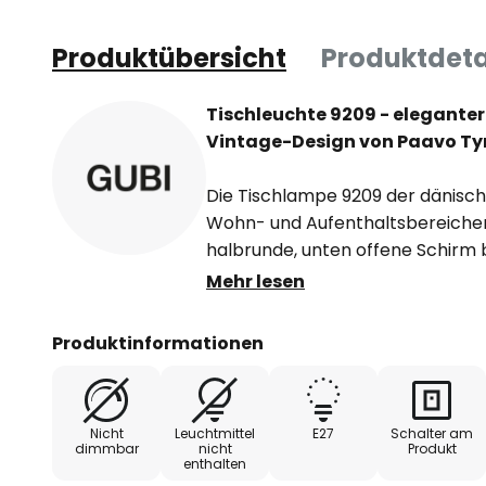
Produktübersicht
Produktdeta
Tischleuchte 9209 - eleganter
Vintage-Design von Paavo Ty
Die Tischlampe 9209 der dänisc
Wohn- und Aufenthaltsbereichen
halbrunde, unten offene Schirm 
ebenso wie der runde Fuß. Der A
Mehr lesen
umwickelt. Das Licht der im Sc
tritt nicht nur nach unten aus, 
Produktinformationen
Dreiergruppen von feinen Löcher
Handarbeit erzielt sind.
Nicht
Leuchtmittel
E27
Schalter am
Das Design dieser erstmals 1940
dimmbar
nicht
Produkt
enthalten
stammt vom Industriedesigner P