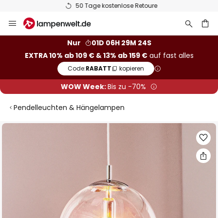
50 Tage kostenlose Retoure
Zum
Inhalt
springen
he
Nur
01D 06H 29M 24S
EXTRA 10% ab 109 € & 13% ab 159 €
auf fast alles
Code:
RABATT
kopieren
WOW Week:
Bis zu -70%
Pendelleuchten & Hängelampen
Zum
Ende
der
Bildgalerie
springen