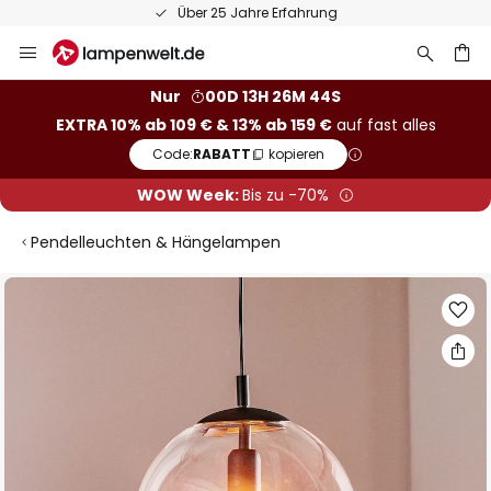
Über 25 Jahre Erfahrung
Zum
Inhalt
springen
he
Nur
00D 13H 26M 43S
EXTRA 10% ab 109 € & 13% ab 159 €
auf fast alles
Code:
RABATT
kopieren
WOW Week:
Bis zu -70%
Pendelleuchten & Hängelampen
Zum
Ende
der
Bildgalerie
springen