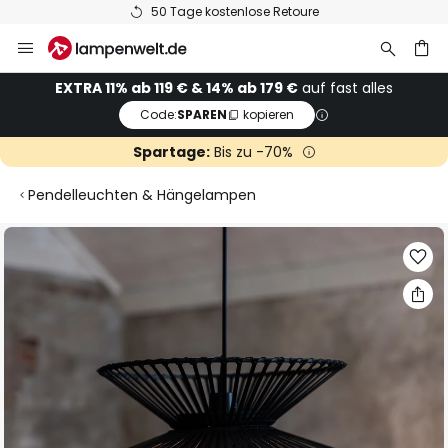
50 Tage kostenlose Retoure
Zum
Inhalt
springen
he
EXTRA 11% ab 119 € & 14% ab 179 €
auf fast alles
Code:
SPAREN
kopieren
Spartage:
Bis zu -70%
Pendelleuchten & Hängelampen
Zum
Ende
der
Bildgalerie
springen