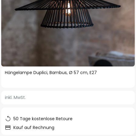
Zum
Hängelampe Duplici, Bambus, Ø 57 cm, E27
Anfang
der
Bildgalerie
inkl. MwSt.
springen
50 Tage kostenlose Retoure
Kauf auf Rechnung