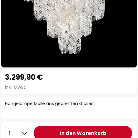
Zum
3.299,90 €
Anfang
der
inkl. MwSt.
Bildgalerie
springen
Hängelampe Molle aus gedrehten Gläsern
In den Warenkorb
1