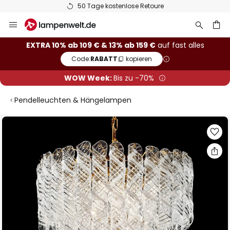
50 Tage kostenlose Retoure
Zum
Inhalt
springen
he
EXTRA 10% ab 109 € & 13% ab 159 €
auf fast alles
Code:
RABATT
kopieren
WOW Week:
Bis zu -70%
Pendelleuchten & Hängelampen
Zum
Ende
der
Bildgalerie
springen