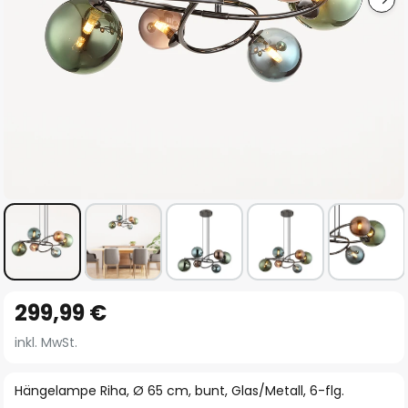
Zum
299,99 €
Anfang
der
inkl. MwSt.
Bildgalerie
springen
Hängelampe Riha, Ø 65 cm, bunt, Glas/Metall, 6-flg.