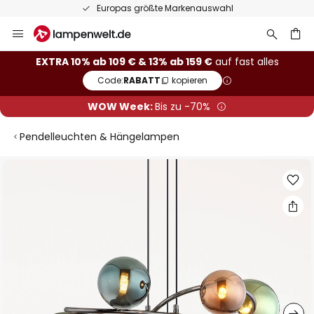
Europas größte Markenauswahl
Zum
Inhalt
springen
he
EXTRA 10% ab 109 € & 13% ab 159 €
auf fast alles
Code:
RABATT
kopieren
WOW Week:
Bis zu -70%
Pendelleuchten & Hängelampen
Zum
Ende
der
Bildgalerie
springen