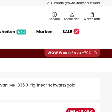
Europas größte Markenauswahl
Service
Anmelden
Warenkorb
uheiten
Marken
SALE
Neu
WOW Week:
Bis zu -70%
vani MR-835 3-flg linear schwarz/gold
€
UVP -40,00 €