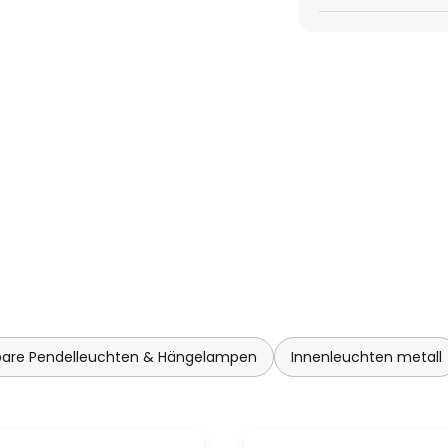
tige Weise beeinflusst.
re Pendelleuchten & Hängelampen
Innenleuchten metall