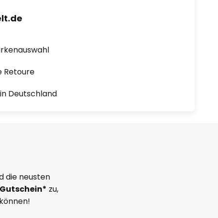
lt.de
arkenauswahl
e Retoure
1 in Deutschland
d die neusten
Gutschein*
zu,
 können!