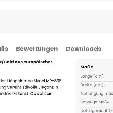
ils
Bewertungen
Downloads
z/Gold aus europäischer
Maße
Länge (cm):
t der Hängelampe Sivani MR-835.
Breite (cm):
g vereint stilvolle Eleganz in
andwerkskunst. Obwohl ein
Abhängung max
sich die Lampe problemlos mit
Sonstige Maße:
mbiente individuell zu
Nettogewicht (k
cht, das nicht nur die