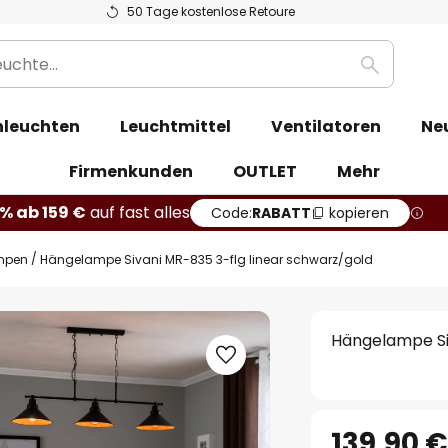
50 Tage kostenlose Retoure
Suche
leuchten
Leuchtmittel
Ventilatoren
Ne
Firmenkunden
OUTLET
Mehr
% ab 159 €
auf fast alles
Code:
RABATT
kopieren
mpen
Hängelampe Sivani MR-835 3-flg linear schwarz/gold
Hängelampe Si
139,90 