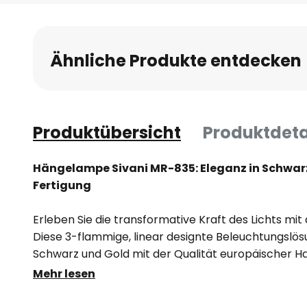
Anfang
der
Bildgalerie
Ähnliche Produkte entdecken
springen
Produktübersicht
Produktdeta
Hängelampe Sivani MR-835: Eleganz in Schwar
Fertigung
Erleben Sie die transformative Kraft des Lichts mi
Diese 3-flammige, linear designte Beleuchtungslösun
Schwarz und Gold mit der Qualität europäischer H
Dimmer nicht im Lieferumfang enthalten ist, lässt 
Mehr lesen
einem externen Dimmer kombinieren, um das Lichta
gestalten. Tauchen Sie Ihre Räumlichkeiten in ein Li