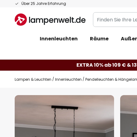
Zum
Über 25 Jahre Erfahrung
Inhalt
Finden
springen
Sie
Ihre
Innenleuchten
Räume
Außen
Leuchte...
EXTRA 10% ab 109 € & 13
Lampen & Leuchten
Innenleuchten
Pendelleuchten & Hängela
Zum
Ende
der
Bildgalerie
springen