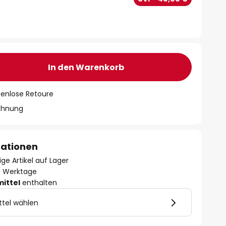
In den Warenkorb
tenlose Retoure
chnung
mationen
ge Artikel auf Lager
- 3 Werktage
mittel
enthalten
ttel wählen