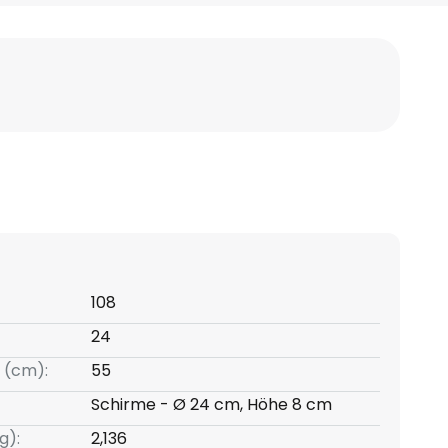
108
24
 (cm):
55
Schirme - Ø 24 cm, Höhe 8 cm
g):
2,136