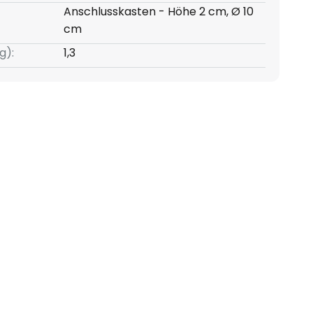
Anschlusskasten - Höhe 2 cm, Ø 10
cm
g):
1,3