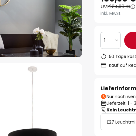
UVP
124,90 €
inkl. MwSt.
1
50 Tage kos
Kauf auf Re
Lieferinfor
Nur noch weni
Lieferzeit: 1 
Kein Leucht
E27 Leuchtmi