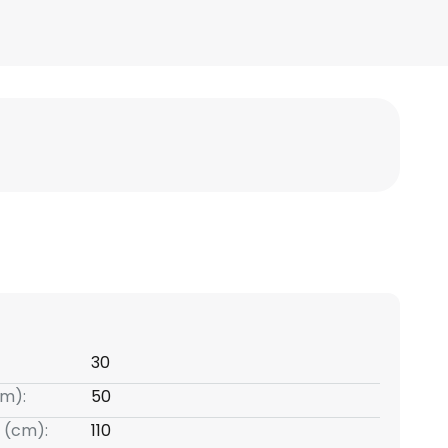
30
m):
50
 (cm):
110