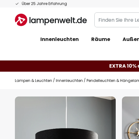
Zum
Über 25 Jahre Erfahrung
Inhalt
Finden
springen
Sie
Ihre
Innenleuchten
Räume
Außen
Leuchte...
EXTRA 10% a
Lampen & Leuchten
Innenleuchten
Pendelleuchten & Hängela
Zum
Ende
der
Bildgalerie
springen