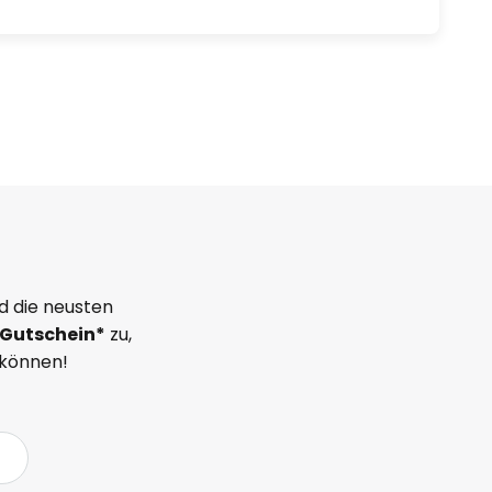
d die neusten
Gutschein*
zu,
 können!