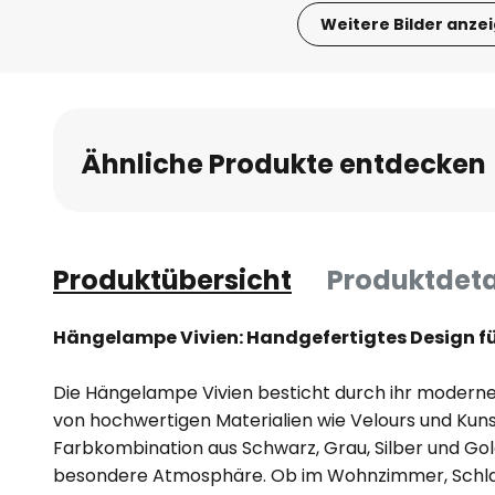
Weitere Bilder anze
Zum
Anfang
der
Bildgalerie
Ähnliche Produkte entdecken
springen
Produktübersicht
Produktdeta
Hängelampe Vivien: Handgefertigtes Design für
Die Hängelampe Vivien besticht durch ihr modern
von hochwertigen Materialien wie Velours und Kuns
Farbkombination aus Schwarz, Grau, Silber und Gol
besondere Atmosphäre. Ob im Wohnzimmer, Schla