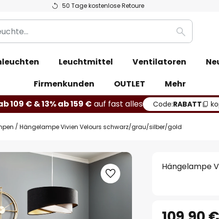
50 Tage kostenlose Retoure
Suche
leuchten
Leuchtmittel
Ventilatoren
Ne
Firmenkunden
OUTLET
Mehr
b 109 € & 13% ab 159 €
auf fast alles
Code:
RABATT
ko
mpen
Hängelampe Vivien Velours schwarz/grau/silber/gold
Hängelampe Vi
109,90 