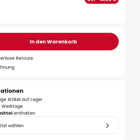
In den Warenkorb
tenlose Retoure
chnung
mationen
ge Artikel auf Lager
- 3 Werktage
mittel
enthalten
ttel wählen