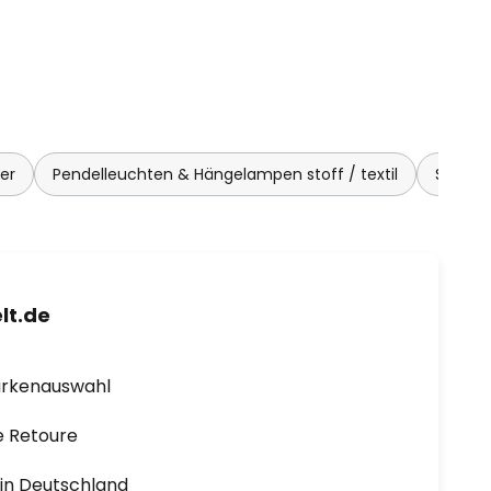
er
Pendelleuchten & Hängelampen stoff / textil
Schwar
lt.de
arkenauswahl
e Retoure
1 in Deutschland