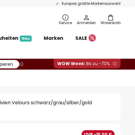
Europas größte Markenauswahl
Service
Anmelden
Warenkorb
uheiten
Marken
SALE
Neu
WOW Week:
Bis zu -70%
pieren
vien Velours schwarz/grau/silber/gold
€
UVP -15,00 €