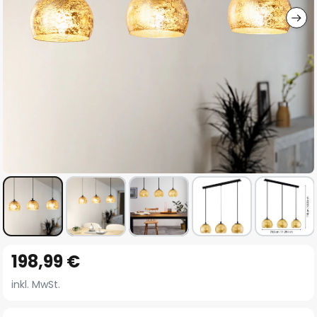
Zum
198,99 €
Anfang
der
inkl. MwSt.
Bildgalerie