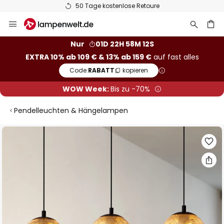
50 Tage kostenlose Retoure
Zum
Inhalt
springen
he
Nur
01D 22H 58M 11S
EXTRA 10% ab 109 € & 13% ab 159 €
auf fast alles
Code:
RABATT
kopieren
WOW Week:
Bis zu -70%
Pendelleuchten & Hängelampen
Zum
Ende
der
Bildgalerie
springen