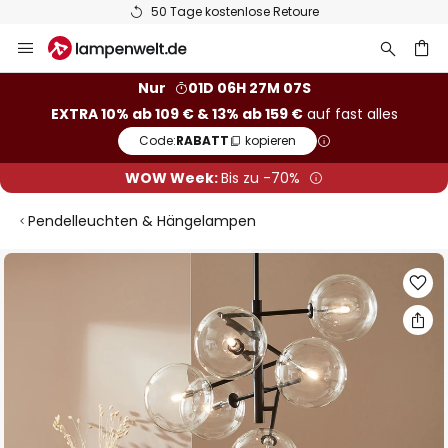
50 Tage kostenlose Retoure
Zum
Inhalt
springen
he
Nur
01D 06H 27M 06S
EXTRA 10% ab 109 € & 13% ab 159 €
auf fast alles
Code:
RABATT
kopieren
WOW Week:
Bis zu -70%
Pendelleuchten & Hängelampen
Zum
Ende
der
Bildgalerie
springen