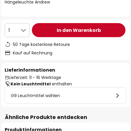
springen
Hängeleuchte Andrew
In den Warenkorb
1
50 Tage kostenlose Retoure
Kauf auf Rechnung
Lieferinformationen
Lieferzeit: 11 - 16 Werktage
Kein Leuchtmittel
enthalten
G9 Leuchtmittel wählen
Ähnliche Produkte entdecken
Produktinformationen