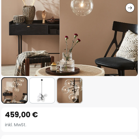
Zum
459,00 €
Anfang
der
inkl. MwSt.
Bildgalerie